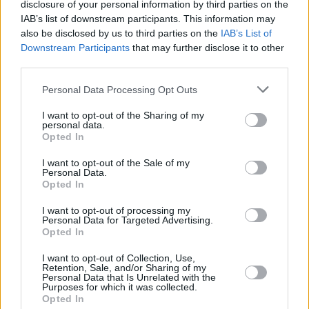
disclosure of your personal information by third parties on the
Die PS Profis - Spezial Vollgas mit Freunden
IAB’s list of downstream participants. This information may
also be disclosed by us to third parties on the
IAB’s List of
Details
Downstream Participants
that may further disclose it to other
third parties.
In der heutigen Spezialausgabe von „Vollgas mit Freunden“ lädt PS
Profi Sidney Hoffmann zu einem Roadtrip von Barcelona nach Valencia
ein. Wer dabei jedoch einen beschaulichen Ausflug nach Spanien
Personal Data Processing Opt Outs
erwartet, erlebt sein blaues Wunder! Zu Land, zu Wasser und
gelegentlich auch in der Luft: Mit reichlich Benzin im Blut fordert der
Dortmunder Sunny Boy einmal mehr zum Duell auf Rädern. Sein
I want to opt-out of the Sharing of my
personal data.
Gegner ist diesmal das Szene-„Schwergewicht“ Helge Thomsen.
Opted In
2 weitere Sendetermine
I want to opt-out of the Sale of my
Personal Data.
Opted In
Top-Spielfilm am 08.07.
I want to opt-out of processing my
Personal Data for Targeted Advertising.
SPIELFILM
James Bond 007 -
Opted In
Lizenz zum Töten
20:15
James Bond:
I want to opt-out of Collection, Use,
Licence to Kill, USA
Retention, Sale, and/or Sharing of my
Personal Data that Is Unrelated with the
1989
Purposes for which it was collected.
RTL Nitro, 20:15-
Opted In
22:10 Uhr