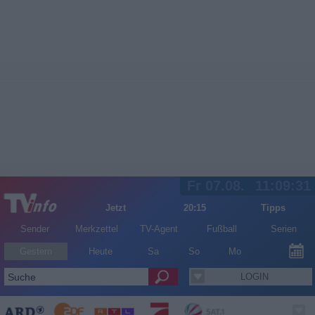
Fr 07.08.
11:09:31
Jetzt
20:15
Tipps
Sender
Merkzettel
TV-Agent
Fußball
Serien
Gestern
Heute
Sa
So
Mo
LOGIN