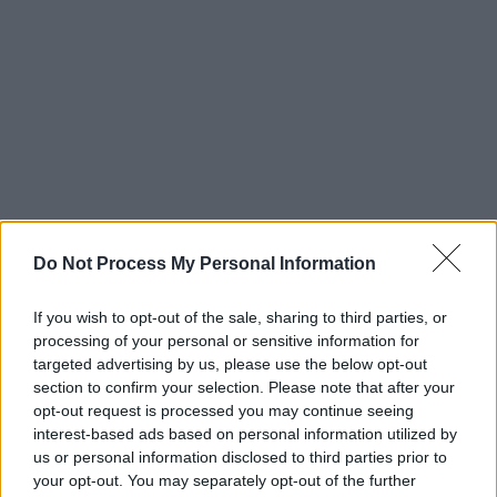
Do Not Process My Personal Information
Die PS Profis - Spezial
If you wish to opt-out of the sale, sharing to third parties, or
processing of your personal or sensitive information for
Vollgas mit Freunden
Folge 4
targeted advertising by us, please use the below opt-out
section to confirm your selection. Please note that after your
opt-out request is processed you may continue seeing
Mi 8.7.
23:40
Serie
Doku-Soap
interest-based ads based on personal information utilized by
us or personal information disclosed to third parties prior to
Übersicht
your opt-out. You may separately opt-out of the further