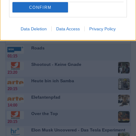
Der vielgesuchte Drogendealer Sanchez kann nach seiner
CONFIRM
Festnahme entkommen. Er rächt sich an Felix, welcher ihn
verhaftet hat und der Partner von Agent James Bond ist. Doch hat
er sich damit einen gefährlichen Feind gemacht, der nicht länger
ruhen wird, bis der Verbrecher hinter Gittern sitzt. Auch wenn er
sich dabei gegen seinen Arbeitgeber - den britische Geheimdienst -
Data Deletion
Data Access
Privacy Policy
stellen muss. Doch...
James Bond 007 - Lizenz zum Töten
Roads
01:15
Shootout - Keine Gnade
23:20
Heute bin ich Samba
20:15
Elefantenpfad
14:00
Over the Top
20:15
Elon Musk Uncovered - Das Tesla Experiment