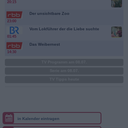
20:15
Der unsichtbare Zoo
23:00
Vom Lokführer der die Liebe suchte
01:45
Das Weibernest
14:30
TV Programm am 08.07.
Serie am 08.07.
TV Tipps heute
in Kalender eintragen