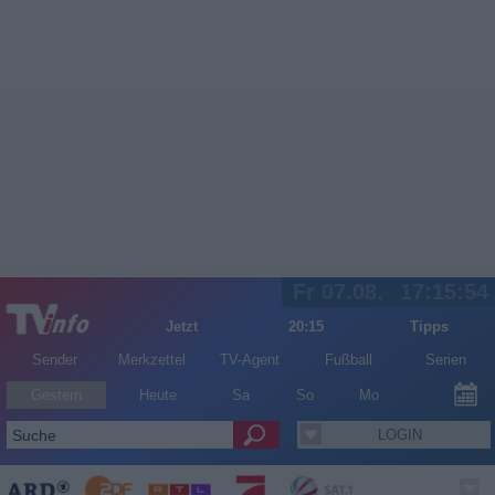
Fr 07.08.
17:15:54
Jetzt
20:15
Tipps
Sender
Merkzettel
TV-Agent
Fußball
Serien
Gestern
Heute
Sa
So
Mo
LOGIN