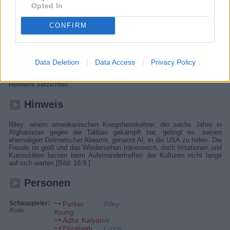
Opted In
den USA Fuß fassen.
Details
CONFIRM
Voller Euphorie über sein Treffen mit Ariana schmiedet Al bereits erste
Hochzeitspläne. Seine Begeisterung wird jedoch deutlich gedämpft, als
er erfährt, dass seine Angebetete gleichzeitig auch noch andere Dates
Data Deletion
Data Access
Privacy Policy
hat. Währenddessen muss Hazel als eine Bestrafung für ihr
Schummeln in der Schule auf den Besuch des beliebten Dragster-
Rennens verzichten.
Hinweis
Riley, einem amerikanischen Kriegsheimkehrer, der sechs Jahre in
Afghanistan gegen die Taliban gekämpft hat, gelingt es, seinen
ehemaligen Dolmetscher Alwamir, genannt Al, in die USA zu holen. Die
Freude ist groß und das Wiedersehen tränenreich, doch Irritationen und
Kuriositäten lassen beim Aufeinandertreffen der Kulturen nicht lange
auf sich warten.[Bild: 16:9 ]
Personen
Schauspieler:
Parker
Riley
Rolle
Young
Adhir Kalyan
Al
Elizabeth
Lizzie