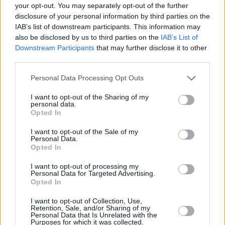
your opt-out. You may separately opt-out of the further
disclosure of your personal information by third parties on the
IAB’s list of downstream participants. This information may
also be disclosed by us to third parties on the
IAB’s List of
Downstream Participants
that may further disclose it to other
third parties.
Personal Data Processing Opt Outs
I want to opt-out of the Sharing of my
personal data.
Opted In
United States of Al (United States of Al)
I want to opt-out of the Sale of my
Personal Data.
Opted In
Date (
USA
,
2021
)
I want to opt-out of processing my
Serie
Sitcom
Personal Data for Targeted Advertising.
Opted In
Übersicht
I want to opt-out of Collection, Use,
Retention, Sale, and/or Sharing of my
Personal Data that Is Unrelated with the
Voller Euphorie über sein Date mit Ariana schmiedet Al erste
Purposes for which it was collected.
Hochzeitspläne. Der aus Afghanistan stammende Dolmetscher Al will in