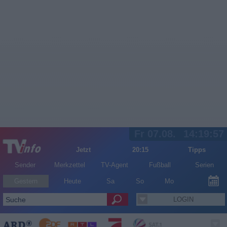
Fr 07.08.
14:19:58
Jetzt
20:15
Tipps
Sender
Merkzettel
TV-Agent
Fußball
Serien
Gestern
Heute
Sa
So
Mo
LOGIN