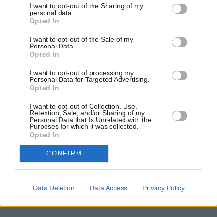
I want to opt-out of the Sharing of my
personal data.
Opted In
I want to opt-out of the Sale of my
Personal Data.
Opted In
I want to opt-out of processing my
Personal Data for Targeted Advertising.
Opted In
I want to opt-out of Collection, Use,
Retention, Sale, and/or Sharing of my
Personal Data that Is Unrelated with the
Purposes for which it was collected.
Opted In
Barbara Salesch - Das Strafgericht
CONFIRM
Für das Leben gestraft - Ließ schlimme Namensgebung 24-
Jährige Rot sehen? (
Deutschland
,
2025
)
Folge 424 Staffel: 6
Data Deletion
Data Access
Privacy Policy
Serie
Doku-Soap