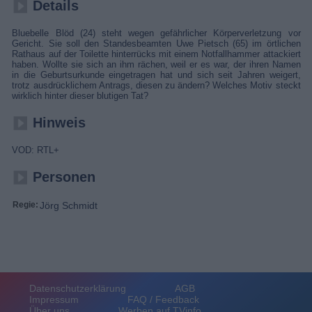
Details
Bluebelle Blöd (24) steht wegen gefährlicher Körperverletzung vor
Gericht. Sie soll den Standesbeamten Uwe Pietsch (65) im örtlichen
Rathaus auf der Toilette hinterrücks mit einem Notfallhammer attackiert
haben. Wollte sie sich an ihm rächen, weil er es war, der ihren Namen
in die Geburtsurkunde eingetragen hat und sich seit Jahren weigert,
trotz ausdrücklichem Antrags, diesen zu ändern? Welches Motiv steckt
wirklich hinter dieser blutigen Tat?
Hinweis
VOD: RTL+
Personen
Regie:
Jörg Schmidt
Datenschutzerklärung
AGB
Impressum
FAQ / Feedback
Über uns
Werben auf TVinfo