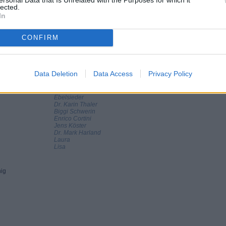
zum Unfallort abkommandiert. Kaum ist er fort, steigt Kurt - mit einer Axt in
lected.
r der Polizei den Täter finden und seine Frau rächen. Zur gleichen Zeit
In
 und Tim. Tim trägt eine ähnliche Kappe wie der Triebtäter. Als Tim Bea
rnt parkenden Auto zu holen, trifft Hans auf Bea. Sie soll sein nächstes
d aber nicht lange dauern, bis Hans sie eingeholt hat. Verzweifelt ruft sie
CONFIRM
bleme: Er ist Kurt begegnet. Kurt glaubt, die Baseball-Kappe und damit
 Axt töten. Eine mörderische Jagd beginnt...
Data Deletion
Data Access
Privacy Policy
Peter Berger
Ralf Staller
Dr. Gabriele Kollmann
Ebelsieder
Dr. Karin Thaler
Biggi Schwerin
Enrico Cortini
Jens Köster
Dr. Mark Harland
Laura
Lisa
nig