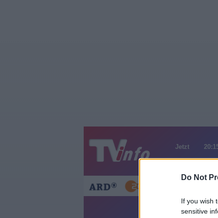
Jetzt
20:1
Gestern
Heut
Do Not Pr
If you wish 
Medicopte
sensitive in