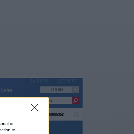
Sa 08.08.
13:35:57
LOGIN
Serien
sonal or
ctionserie
ection to