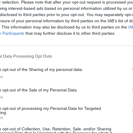
r selection. Please note that after your opt-out request is processed y
eing interest-based ads based on personal information utilized by us or
en zählt
disclosed to third parties prior to your opt-out. You may separately opt-
losure of your personal information by third parties on the IAB’s list of
1
)
. This information may also be disclosed by us to third parties on the
IA
Participants
that may further disclose it to other third parties.
l Data Processing Opt Outs
o opt-out of the Sharing of my personal data.
 kann aber von einem Jogger überwältigt werden. Während der Medicopter
Ehemann Kurt für einen kurzen Augenblick Hans und dessen auffällige
In
gewahrsam fliehen kann, will Kurt Hans vor der Polizei erwischen und
er Tim für den Verdächtigen, während Hans Tims Freundin Bea überfällt.
o opt-out of the Sale of my Personal Data.
In
s versucht, eine Frau zu vergewaltigen. Knapp bevor er sich mit einem
ogger vorbei. Er überwältigt Hans und verständigt Notarzt und Polizei.
to opt-out of processing my Personal Data for Targeted
en Einsatz. Die verletzte Elke wird erstversorgt und in das nächste
ing.
kommt nach Hause, als der Medicopter gerade abhebt. Als er hört, was
In
Mühe verhindern, dass er sich auf Hans stürzt. Der wird gerade in den
 dessen auffallende Baseball-Mütze erkennen. Ein Polizist soll bei Kurt
o opt-out of Collection, Use, Retention, Sale, and/or Sharing
r Fahrt zum Revier verunglückt der Polizeiwagen. Hans kann fliehen. Der
ersonal Data that Is Unrelated with the Purposes for which it