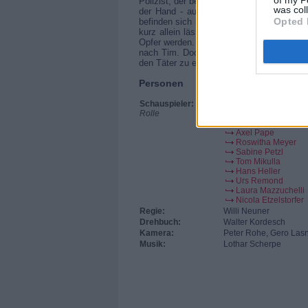
Polizist, der bei Kurt bleiben sollte, wird 
was col
der Hand - auf sein Motorrad. Er will vo
Opted 
befinden sich in demselben Waldstück Bea
kurz allein lässt, um etwas aus dem entfe
Opfer werden. Bea flüchtet in Panik. Es wir
nach Tim. Doch der hat seine eigenen Pro
den Täter zu erkennen. Er will Tim mit der
Personen
Schauspieler:
Serge Falck
Rolle
Wolfgang Krewe
Anja Freese
Axel Pape
Roswitha Meyer
Sabine Petzl
Tom Mikulla
Hans Heller
Urs Remond
Laura Mazzuchelli
Nicola Etzelstorfer
Regie:
Willi Neuner
Drehbuch:
Walter Kordesch
Kamera:
Peter Rohe, Gero Las
Musik:
Lothar Scherpe