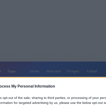
5
Tipps
Sender
Merkzettel
TV-Agent
Fußball
e
So
Mo
Di
Mi
Do
Fr
ocess My Personal Information
to opt-out of the sale, sharing to third parties, or processing of your per
r 117 - Jedes Leben zählt - Rache um jeden Preis - Serie / A
formation for targeted advertising by us, please use the below opt-out s
Alle Sender