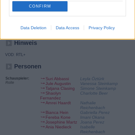
Ben ist sicher: Niemand kannte Simone so gut wie Richard. Doch als
CONFIRM
Imani ihr die Botschaften aushändigt, zögert Simone, sie abzuhören.
Vanessa fühlt sich an ihrem Hochzeitstag vom Pech verfolgt. Ihre
Freundinnen können allerdings nicht mit ansehen, wie sie sich
verkriecht. Joana wird von Gabriella unter Druck gesetzt, ihren Account
zu reaktivieren. Doch selbst ohne Social-Media bleibt sie nicht
Data Deletion
Data Access
Privacy Policy
verschont.
Hinweis
VOD: RTL+
Personen
Schauspieler:
Suri Abbassi
Leyla Öztürk
Rolle
Jule Augustin
Vanessa Steinkamp
Tatjana Clasing
Simone Steinkamp
Shaolyn
Charlotte Beer
Fernandez
Amrei Haardt
Nathalie
Reichenbach
Bianca Hein
Gabriella Perez
Fereba Kone
Imani Okana
Josephine Martz
Joana Perez
Ania Niedieck
Isabelle
Reichenbach