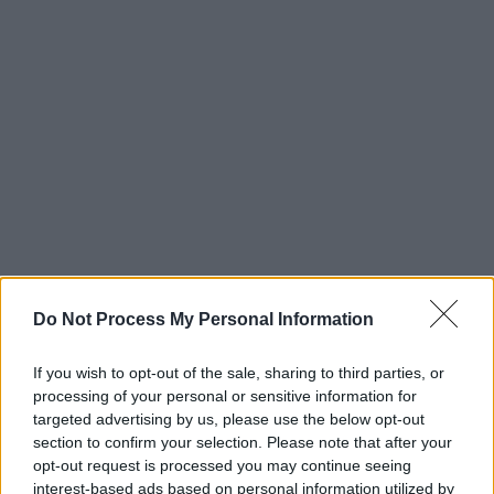
Radsport: Tour de France
Do Not Process My Personal Information
4. Etappe der Männer
If you wish to opt-out of the sale, sharing to third parties, or
Mi 8.7.
12:57
Sport
Radsport
processing of your personal or sensitive information for
targeted advertising by us, please use the below opt-out
section to confirm your selection. Please note that after your
opt-out request is processed you may continue seeing
interest-based ads based on personal information utilized by