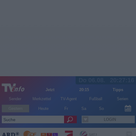
Do 06.08.
20:27:16
Jetzt
20:15
Tipps
Sender
Merkzettel
TV-Agent
Fußball
Serien
Gestern
Heute
Fr
Sa
So
LOGIN