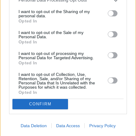
Personal Data Processing Opt Outs
I want to opt-out of the Sharing of my
personal data.
Opted In
I want to opt-out of the Sale of my
Personal Data.
Opted In
I want to opt-out of processing my
Personal Data for Targeted Advertising.
Opted In
I want to opt-out of Collection, Use,
Retention, Sale, and/or Sharing of my
Border Patrol Australia (Border Security Australia)
Personal Data that Is Unrelated with the
Purposes for which it was collected.
Opted In
Tierisches aus Japan (
Australien
,
2017
)
CONFIRM
Serie
Doku-Soap
Übersicht
Data Deletion
Data Access
Privacy Policy
Die fadenscheinige Ausrede einer Reisenden lässt die Beamten