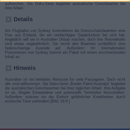
aufhorchen. Die Doku-Serie begleitet australische Grenzbeamte bei
ihrer Arbeit.
Details
Am Flughafen von Sydney kontrollieren die Grenzschutzbeamten eine
Frau aus Estland, die ein verdächtiges Gepäckstück bei sich hat.
Angeblich will sie in Australien Urlaub machen, doch ihre Reisedetails
sind etwas ungewöhnlich. Sie tischt den Beamten schließlich eine
fadenscheinige Ausrede auf. Außerdem: Im internationalen
Postzentrum von Sydney kommt ein Paket mit einem erschreckenden
Inhalt an.
Hinweis
Australien ist ein beliebtes Reiseziel für viele Passagiere. Doch nicht
alle sind willkommen. Die Doku-Serie „Border Patrol Australia“ begleitet
die australischen Grenzbeamten bei ihrer täglichen Arbeit. Ihre Aufgabe
ist es, illegale Einwanderer und potenzielle Terroristen fernzuhalten.
Außerdem müssen sie die Einfuhr gefährlicher Krankheiten durch
exotische Tiere verhindern.[Bild: 16:9 ]