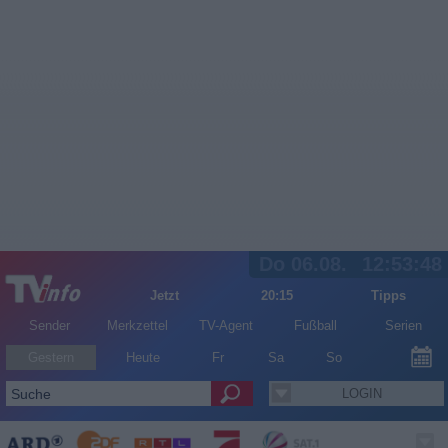
Do 06.08.
12:53:48
Jetzt
20:15
Tipps
Sender
Merkzettel
TV-Agent
Fußball
Serien
Gestern
Heute
Fr
Sa
So
LOGIN