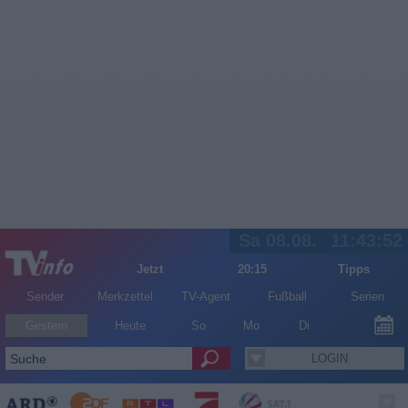
Sa 08.08.
11:43:53
Jetzt
20:15
Tipps
Sender
Merkzettel
TV-Agent
Fußball
Serien
Gestern
Heute
So
Mo
Di
LOGIN