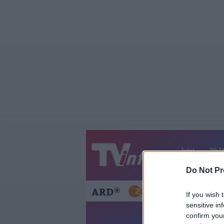
Jetzt
20:1
Gestern
Heut
Do Not Pr
If you wish 
sensitive in
confirm you