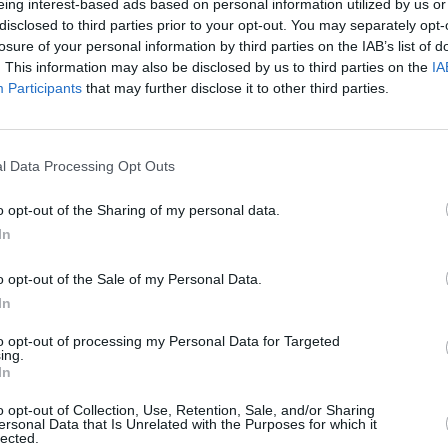
eing interest-based ads based on personal information utilized by us or
disclosed to third parties prior to your opt-out. You may separately opt-
losure of your personal information by third parties on the IAB’s list of
. This information may also be disclosed by us to third parties on the
IA
Participants
that may further disclose it to other third parties.
l Data Processing Opt Outs
o opt-out of the Sharing of my personal data.
In
nd sie müssen einen unfreiwilligen Spaziergang über Land zur nächsten
ach einem Ersatzkanister machen die beiden in einer Tankstelle einen
stochen in seiner Werkstatt. Weder Angestellte, Freunde, noch Ines Geier,
o opt-out of the Sale of my Personal Data.
lären, wer den unbescholtenen Tankstellenbesitzer umgebracht haben
r Tankstelle jedoch ein geheimes Lager mit geklauten Airbags und
In
das Opfer in einem ganz anderen Licht. Offenbar war der Mann im großen
er Kriminellen Auslöser für den Mord? Auf der Suche nach einem Komplizen
to opt-out of processing my Personal Data for Targeted
erechnet auf dem Polizeirevier fündig. Dort raubt Handwerker Lutz Tröger
ing.
iter Girwidz den letzten Nerv, er entpuppt sich auch noch als Neffe des
In
r in die krummen Geschäfte seines Onkels verwickelt ist. Als Hubert und
estohlenen Autoteilen und ihrem Freund Yazid entdecken, nehmen die
cht nur für Yazid wird der Fall unangenehm, auch Revierleiter Girwidz
o opt-out of Collection, Use, Retention, Sale, and/or Sharing
ichen Lage. Doch ungewollt bringt er Hubert und Staller auf die richtige
ersonal Data that Is Unrelated with the Purposes for which it
m cleveren Mörder Schritt für Schritt ...
lected.