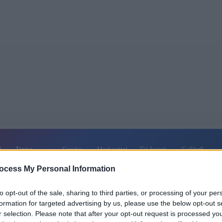
5
Tipps
Sender
Merkzettel
TV-Agent
Fußball
e
So
Mo
Di
Mi
Do
Fr
ocess My Personal Information
to opt-out of the sale, sharing to third parties, or processing of your per
formation for targeted advertising by us, please use the below opt-out s
Hubert und Staller - Bleifrei in den Tod - Serie / Krimiserie
r selection. Please note that after your opt-out request is processed y
Alle Sender