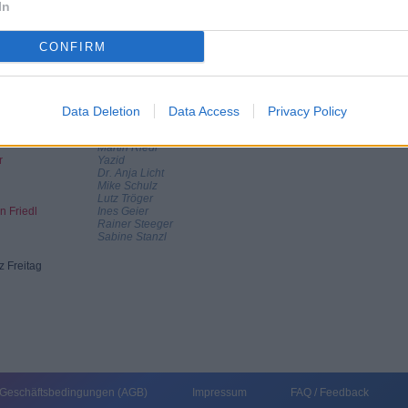
In
CONFIRM
Franz Hubert
ichau
Johannes Staller
Data Deletion
Data Access
Privacy Policy
Reimund Girwidz
Sonja Wirth
Martin Riedl
r
Yazid
Dr. Anja Licht
Mike Schulz
Lutz Tröger
n Friedl
Ines Geier
Rainer Steeger
Sabine Stanzl
z Freitag
 Geschäftsbedingungen (
AGB
)
Impressum
FAQ / Feedback