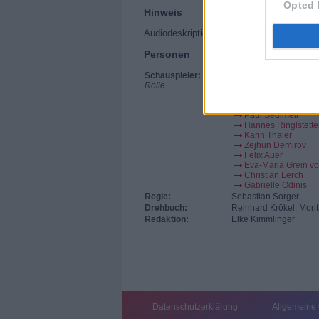
Opted 
Hinweis
Audiodeskription
Personen
Schauspieler:
Christian Tramitz
Rolle
Helmfried von Lütt
Michael Brandner
Annett Fleischer
Paul Sedlmeir
Hannes Ringlstette
Karin Thaler
Zejhun Demirov
Felix Auer
Eva-Maria Grein vo
Christian Lerch
Gabrielle Odinis
Regie:
Sebastian Sorger
Drehbuch:
Reinhard Krökel, Morit
Redaktion:
Elke Kimmlinger
Datenschutzerklärung
Allgemeine