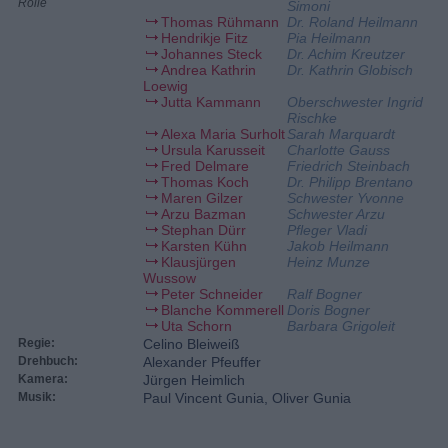
Rolle
Simoni
Thomas Rühmann
Dr. Roland Heilmann
Hendrikje Fitz
Pia Heilmann
Johannes Steck
Dr. Achim Kreutzer
Andrea Kathrin
Dr. Kathrin Globisch
Loewig
Jutta Kammann
Oberschwester Ingrid
Rischke
Alexa Maria Surholt
Sarah Marquardt
Ursula Karusseit
Charlotte Gauss
Fred Delmare
Friedrich Steinbach
Thomas Koch
Dr. Philipp Brentano
Maren Gilzer
Schwester Yvonne
Arzu Bazman
Schwester Arzu
Stephan Dürr
Pfleger Vladi
Karsten Kühn
Jakob Heilmann
Klausjürgen
Heinz Munze
Wussow
Peter Schneider
Ralf Bogner
Blanche Kommerell
Doris Bogner
Uta Schorn
Barbara Grigoleit
Regie:
Celino Bleiweiß
Drehbuch:
Alexander Pfeuffer
Kamera:
Jürgen Heimlich
Musik:
Paul Vincent Gunia, Oliver Gunia