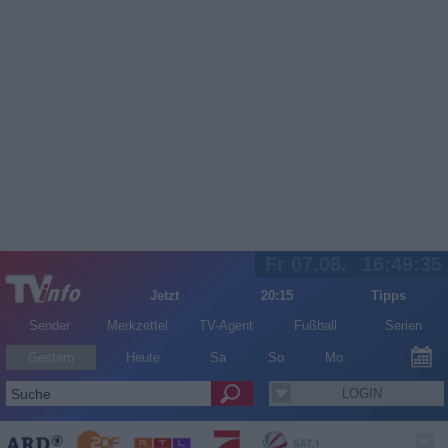
Fr 07.08.
16:49:36
Jetzt
20:15
Tipps
Sender
Merkzettel
TV-Agent
Fußball
Serien
Gestern
Heute
Sa
So
Mo
LOGIN