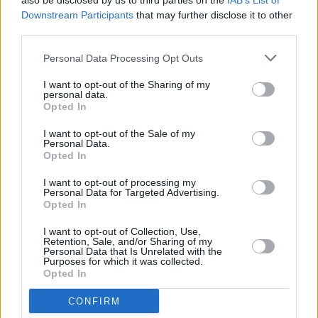
also be disclosed by us to third parties on the
IAB’s List of
Downstream Participants
that may further disclose it to other
third parties.
Personal Data Processing Opt Outs
I want to opt-out of the Sharing of my
personal data.
Opted In
I want to opt-out of the Sale of my
Personal Data.
Opted In
Die Toten vom Bodensee
I want to opt-out of processing my
Personal Data for Targeted Advertising.
Opted In
Nemesis (
Österreich
,
2022
)
I want to opt-out of Collection, Use,
Retention, Sale, and/or Sharing of my
Serie
Krimireihe
Personal Data that Is Unrelated with the
Purposes for which it was collected.
Opted In
Details
CONFIRM
Nachdem Hannah Zeiler aus ihrem Motorradurlaub noch nicht
zurückgekehrt ist, muss sich Micha Oberländer mit der