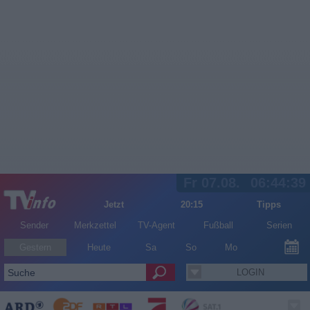
Fr 07.08.
06:44:40
Jetzt
20:15
Tipps
Sender
Merkzettel
TV-Agent
Fußball
Serien
Gestern
Heute
Sa
So
Mo
LOGIN