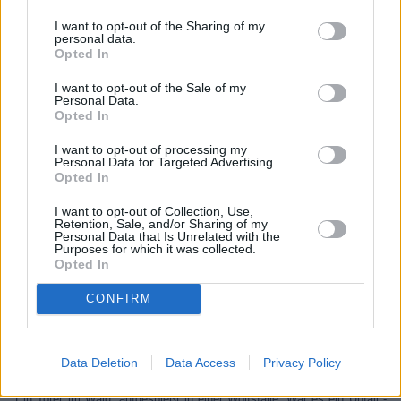
I want to opt-out of the Sharing of my
personal data.
Opted In
I want to opt-out of the Sale of my
Personal Data.
Opted In
I want to opt-out of processing my
Personal Data for Targeted Advertising.
Opted In
I want to opt-out of Collection, Use,
Retention, Sale, and/or Sharing of my
Die Toten vom Bodensee
Personal Data that Is Unrelated with the
Purposes for which it was collected.
Opted In
Unter Wölfen(Fernsehkrimi, 2021)
CONFIRM
Serie
Krimireihe
Details
Data Deletion
Data Access
Privacy Policy
Ein Toter im Wald, aufgespießt in einer Wolfsfalle. War es ein Unfall -