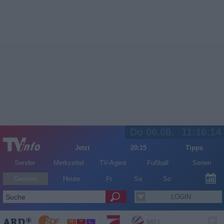
Do 06.08.
11:16:14
Jetzt
20:15
Tipps
Sender
Merkzettel
TV-Agent
Fußball
Serien
Gestern
Heute
Fr
Sa
So
LOGIN