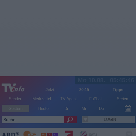
Mo 10.08.
05:45:46
Jetzt
20:15
Tipps
Sender
Merkzettel
TV-Agent
Fußball
Serien
Gestern
Heute
Di
Mi
Do
LOGIN