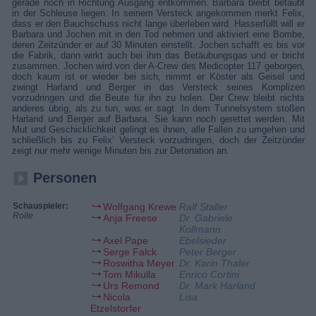
gerade noch in Richtung Ausgang entkommen. Barbara bleibt betäubt
in der Schleuse liegen. In seinem Versteck angekommen merkt Felix,
dass er den Bauchschuss nicht lange überleben wird. Hasserfüllt will er
Barbara und Jochen mit in den Tod nehmen und aktiviert eine Bombe,
deren Zeitzünder er auf 30 Minuten einstellt. Jochen schafft es bis vor
die Fabrik, dann wirkt auch bei ihm das Betäubungsgas und er bricht
zusammen. Jochen wird von der A-Crew des Medicopter 117 geborgen,
doch kaum ist er wieder bei sich, nimmt er Köster als Geisel und
zwingt Harland und Berger in das Versteck seines Komplizen
vorzudringen und die Beute für ihn zu holen. Der Crew bleibt nichts
anderes übrig, als zu tun, was er sagt. In dem Tunnelsystem stoßen
Harland und Berger auf Barbara. Sie kann noch gerettet werden. Mit
Mut und Geschicklichkeit gelingt es ihnen, alle Fallen zu umgehen und
schließlich bis zu Felix‘ Versteck vorzudringen, doch der Zeitzünder
zeigt nur mehr wenige Minuten bis zur Detonation an.
Personen
Schauspieler:
Wolfgang Krewe
Ralf Staller
Rolle
Anja Freese
Dr. Gabriele
Kollmann
Axel Pape
Ebelsieder
Serge Falck
Peter Berger
Roswitha Meyer
Dr. Karin Thaler
Tom Mikulla
Enrico Cortini
Urs Remond
Dr. Mark Harland
Nicola
Lisa
Etzelstorfer