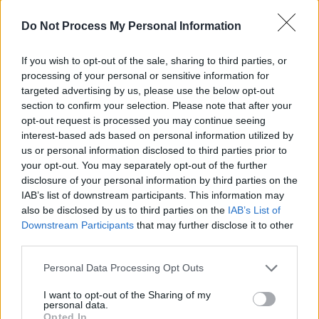
Do Not Process My Personal Information
If you wish to opt-out of the sale, sharing to third parties, or
processing of your personal or sensitive information for
targeted advertising by us, please use the below opt-out
section to confirm your selection. Please note that after your
opt-out request is processed you may continue seeing
interest-based ads based on personal information utilized by
us or personal information disclosed to third parties prior to
your opt-out. You may separately opt-out of the further
disclosure of your personal information by third parties on the
Medicopter 117 - Jedes Leben zählt
IAB’s list of downstream participants. This information may
also be disclosed by us to third parties on the
IAB’s List of
Im Labyrinth (
Österreich
,
2001
)
Downstream Participants
that may further disclose it to other
Folge 10 Staffel: 5
third parties.
Serie
Actionserie
Personal Data Processing Opt Outs
I want to opt-out of the Sharing of my
Übersicht
personal data.
Opted In