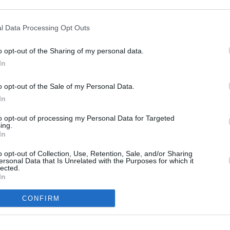
 I Met Your Mother)
l Data Processing Opt Outs
USA
,
2005
)
o opt-out of the Sharing of my personal data.
In
o opt-out of the Sale of my Personal Data.
In
to opt-out of processing my Personal Data for Targeted
 Victoria zusammen ist, haben sie noch nicht miteinander geschlafen.
ing.
Ted davon ausgeht, dass er die Wohnung für sich alleine hat, fahren die
In
iß, ist, dass Lily und Marshall im Badezimmer die ganze Sache verfolgen.
 muss Lily schon ganz dringend auf die Toilette, was sie jedoch nicht vor
o opt-out of Collection, Use, Retention, Sale, and/or Sharing
ersonal Data that Is Unrelated with the Purposes for which it
lected.
In
nd die Romanze zwischen ihm und seiner zukünftigen Frau und Mutter
CONFIRM
Ted Mosby
Marshall Eriksen