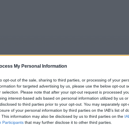
ocess My Personal Information
to opt-out of the sale, sharing to third parties, or processing of your per
formation for targeted advertising by us, please use the below opt-out s
5
Tipps
Sender
Merkzettel
TV-Agent
Fußball
r selection. Please note that after your opt-out request is processed y
e
Sa
So
Mo
Di
Mi
Do
eing interest-based ads based on personal information utilized by us or
disclosed to third parties prior to your opt-out. You may separately opt-
losure of your personal information by third parties on the IAB’s list of
. This information may also be disclosed by us to third parties on the
IA
Participants
that may further disclose it to other third parties.
our Mother - Nur nichts überstürzen(Zip, Zip, Zip) - Serie /
Alle Sender