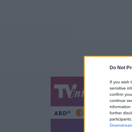
Do Not Pr
If you wish 
sensitive in
Jetzt
20:1
confirm you
Gestern
Heut
continue se
information 
further disc
participants
Downstream 
How I Met Y