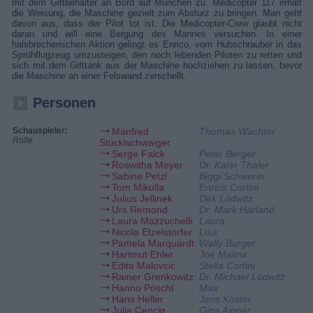
mit dem Giftbehälter an Bord auf München zu. Medicopter 117 erhält
die Weisung, die Maschine gezielt zum Absturz zu bringen. Man geht
davon aus, dass der Pilot tot ist. Die Medicopter-Crew glaubt nicht
daran und will eine Bergung des Mannes versuchen. In einer
halsbrecherischen Aktion gelingt es Enrico, vom Hubschrauber in das
Sprühflugzeug umzusteigen, den noch lebenden Piloten zu retten und
sich mit dem Gifttank aus der Maschine hochziehen zu lassen, bevor
die Maschine an einer Felswand zerschellt.
Personen
Schauspieler:
Manfred
Thomas Wächter
Rolle
Stücklschwaiger
Serge Falck
Peter Berger
Roswitha Meyer
Dr. Karin Thaler
Sabine Petzl
Biggi Schwerin
Tom Mikulla
Enrico Cortini
Julius Jellinek
Dirk Lüdwitz
Urs Remond
Dr. Mark Harland
Laura Mazzuchelli
Laura
Nicola Etzelstorfer
Lisa
Pamela Marquardt
Wally Burger
Hartmut Ehler
Joe Malina
Edita Malovcic
Stella Cortini
Rainer Grenkowitz
Dr. Michael Lüdwitz
Hanno Pöschl
Max
Hans Heller
Jens Köster
Julia Cencig
Gina Aigner