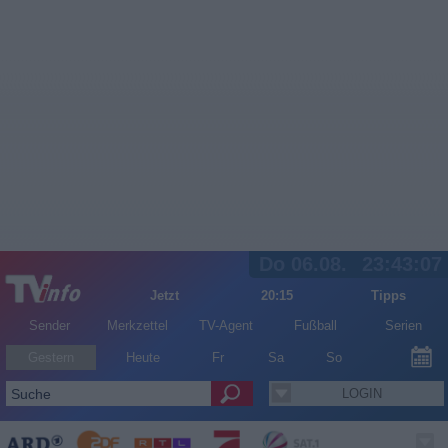
Do 06.08.
23:43:07
Jetzt
20:15
Tipps
Sender
Merkzettel
TV-Agent
Fußball
Serien
Gestern
Heute
Fr
Sa
So
LOGIN