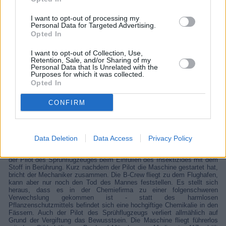
In einer Chemiefirma kommt es zu einer folgenschweren Verwechslung:
Statt eines harmlosen Pflanzenschutzmittels lädt ein Sprühflugzeug
I want to opt-out of processing my
eine hochgiftige Chemikalie. Kurz nach dem Start der Maschine verliert
Personal Data for Targeted Advertising.
der Pilot das Bewusstsein. Das führerlose Flugzeug mit dem
Opted In
Giftbehälter an Bord trudelt nun auf München zu. Die Medicopter-Crew
soll das Flugzeug zum Absturz bringen, doch das Team glaubt, der
Pilot könne noch gerettet werden.
I want to opt-out of Collection, Use,
Retention, Sale, and/or Sharing of my
Personal Data that Is Unrelated with the
Details
Purposes for which it was collected.
Opted In
Auf einem kleinen Provinzflughafen werden Behälter mit
Pflanzenschutzmittel abgeladen. Das Insektizid soll mittels eines
CONFIRM
Sprühflugzeuges über die Felder verteilt werden. Der Fahrer des
Lieferwagens kommt mit der Sprühflüssigkeit in Berührung. Bei der
Rückfahrt bricht er plötzlich über dem Lenkrad seines Wagens
zusammen und rast gegen einen Baum. Die A-Crew fliegt zum
Unfallsort. Sie versorgt die Verletzungen des Mannes, merkt aber noch
Data Deletion
Data Access
Privacy Policy
während des Fluges in die Klinik, dass er Kontakt mit irgendeinem Gift
gehabt haben muss. Unterdessen kommen auch der Mechaniker und
der Pilot des Sprühflugzeuges beim Einfüllen des Insektizides mit dem
Stoff in Berührung. Kurz nachdem der Pilot die Maschine gestartet hat,
bricht der Mechaniker zusammen. Die B-Crew fliegt zu dem Flughafen,
kann aber nur noch den Tod des Mannes feststellen. Es stellt sich
heraus, dass es in der Chemiefirma zu einer folgenschweren
Verwechslung gekommen ist - statt des harmlosen
Pflanzenschutzmittels befindet sich eine hochgiftige Chemikalie in den
Fässern. Auch der Pilot des Sprühflugzeugs verliert allmählich auf
Grund der Vergiftung das Bewusstsein. Die Maschine fliegt führerlos