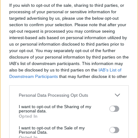
If you wish to opt-out of the sale, sharing to third parties, or
processing of your personal or sensitive information for
targeted advertising by us, please use the below opt-out
section to confirm your selection. Please note that after your
opt-out request is processed you may continue seeing
interest-based ads based on personal information utilized by
us or personal information disclosed to third parties prior to
your opt-out. You may separately opt-out of the further
disclosure of your personal information by third parties on the
IAB’s list of downstream participants. This information may
also be disclosed by us to third parties on the
IAB’s List of
Downstream Participants
that may further disclose it to other
Medicopter 117 - Jedes Leben zählt
third parties.
Personal Data Processing Opt Outs
Geisterflieger (
Österreich
,
2000
)
Folge 7 Staffel: 5
I want to opt-out of the Sharing of my
personal data.
Serie
Actionserie
Opted In
I want to opt-out of the Sale of my
Übersicht
Personal Data.
Opted In