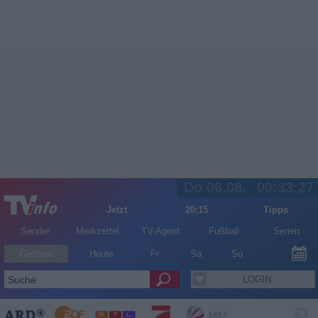
Do 06.08.
00:33:27
Jetzt
20:15
Tipps
Sender
Merkzettel
TV-Agent
Fußball
Serien
Gestern
Heute
Fr
Sa
So
LOGIN