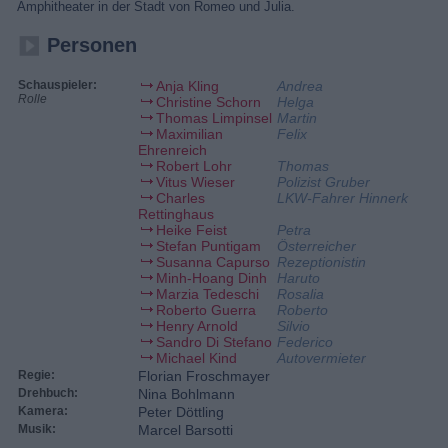
Amphitheater in der Stadt von Romeo und Julia.
Personen
Schauspieler:
Anja Kling
Andrea
Rolle
Christine Schorn
Helga
Thomas Limpinsel
Martin
Maximilian
Felix
Ehrenreich
Robert Lohr
Thomas
Vitus Wieser
Polizist Gruber
Charles
LKW-Fahrer Hinnerk
Rettinghaus
Heike Feist
Petra
Stefan Puntigam
Österreicher
Susanna Capurso
Rezeptionistin
Minh-Hoang Dinh
Haruto
Marzia Tedeschi
Rosalia
Roberto Guerra
Roberto
Henry Arnold
Silvio
Sandro Di Stefano
Federico
Michael Kind
Autovermieter
Regie:
Florian Froschmayer
Drehbuch:
Nina Bohlmann
Kamera:
Peter Döttling
Musik:
Marcel Barsotti