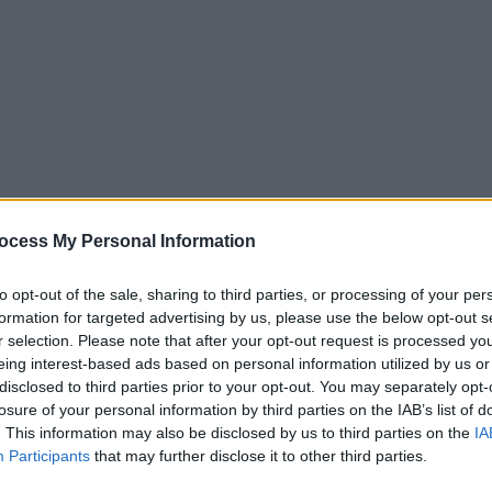
ocess My Personal Information
to opt-out of the sale, sharing to third parties, or processing of your per
formation for targeted advertising by us, please use the below opt-out s
5
Tipps
Sender
Merkzettel
TV-Agent
Fußball
r selection. Please note that after your opt-out request is processed y
eing interest-based ads based on personal information utilized by us or
e
Sa
So
Mo
Di
Mi
Do
disclosed to third parties prior to your opt-out. You may separately opt-
losure of your personal information by third parties on the IAB’s list of
. This information may also be disclosed by us to third parties on the
IA
Participants
that may further disclose it to other third parties.
Die Rosenheim-Cops - Tod eines Schiris - Serie / Krimiserie
Alle Sender