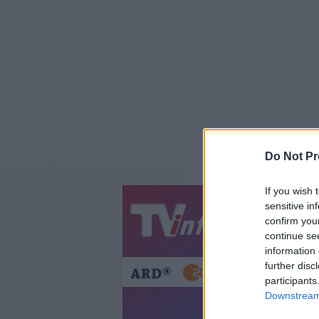
Do Not Pr
If you wish 
sensitive in
Jetzt
20:1
confirm you
continue se
Gestern
Heut
information 
further disc
participants
Downstream 