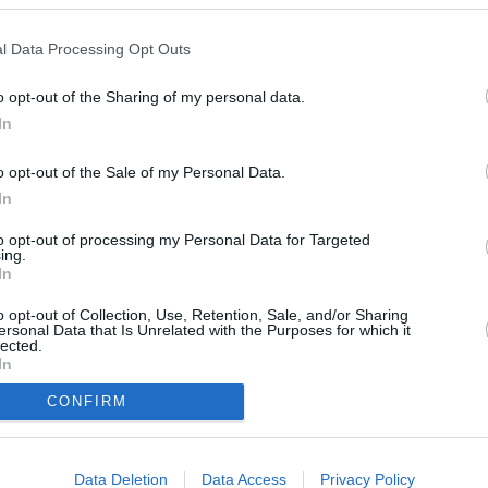
l Data Processing Opt Outs
o opt-out of the Sharing of my personal data.
In
o opt-out of the Sale of my Personal Data.
In
to opt-out of processing my Personal Data for Targeted
ing.
Schiedsrichter Philip Richter tot auf, neben ihm eine Tasche mit 15.000
In
nd Christian Lind, der Sven Hansen vertreten muss, ermitteln in alle
ochen, um das Spiel zu manipulieren? Als sich herausstellt, dass die
d von dem Trainer Christoph Jeromin stammen, gerät der Rosenheimer
o opt-out of Collection, Use, Retention, Sale, and/or Sharing
tig macht Sekretärin Stockl eine pikante Entdeckung: Ritter hatte ein
ersonal Data that Is Unrelated with the Purposes for which it
eins, Barbara Löffler.
lected.
In
CONFIRM
läger
Korbinian Hofer
Christian Lind
Marie Hofer
Miriam Stockl
Michael Mohr
Data Deletion
Data Access
Privacy Policy
Gert Achtziger