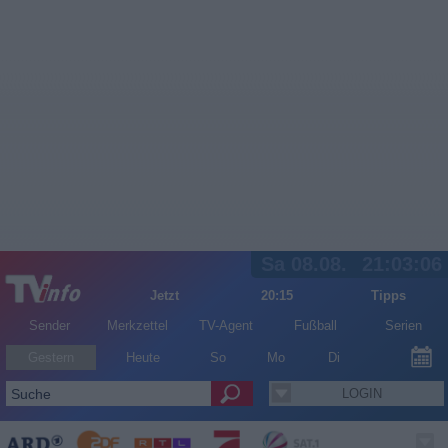
Sa 08.08.
21:03:06
Jetzt
20:15
Tipps
Sender
Merkzettel
TV-Agent
Fußball
Serien
Gestern
Heute
So
Mo
Di
LOGIN