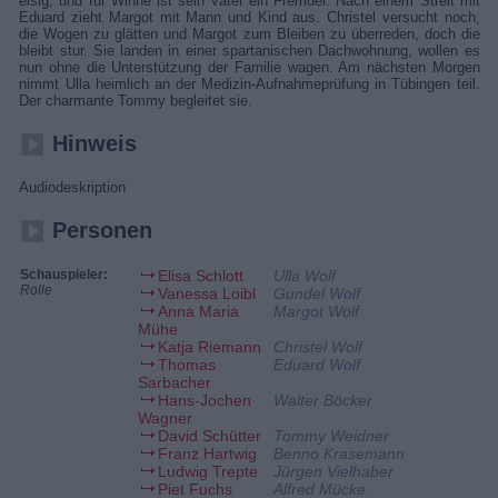
eisig, und für Winne ist sein Vater ein Fremder. Nach einem Streit mit
Eduard zieht Margot mit Mann und Kind aus. Christel versucht noch,
die Wogen zu glätten und Margot zum Bleiben zu überreden, doch die
bleibt stur. Sie landen in einer spartanischen Dachwohnung, wollen es
nun ohne die Unterstützung der Familie wagen. Am nächsten Morgen
nimmt Ulla heimlich an der Medizin-Aufnahmeprüfung in Tübingen teil.
Der charmante Tommy begleitet sie.
Hinweis
Audiodeskription
Personen
Schauspieler:
Elisa Schlott
Ulla Wolf
Rolle
Vanessa Loibl
Gundel Wolf
Anna Maria
Margot Wolf
Mühe
Katja Riemann
Christel Wolf
Thomas
Eduard Wolf
Sarbacher
Hans-Jochen
Walter Böcker
Wagner
David Schütter
Tommy Weidner
Franz Hartwig
Benno Krasemann
Ludwig Trepte
Jürgen Vielhaber
Piet Fuchs
Alfred Mücke