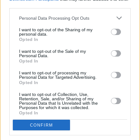
third parties.
Personal Data Processing Opt Outs
I want to opt-out of the Sharing of my
personal data.
Opted In
I want to opt-out of the Sale of my
Personal Data.
Opted In
I want to opt-out of processing my
Personal Data for Targeted Advertising.
Zoom - Der weiße Delfin
Opted In
I want to opt-out of Collection, Use,
Bambusblüten (
Frankreich
,
2012
/
2023
)
Retention, Sale, and/or Sharing of my
Folge 130
Personal Data that Is Unrelated with the
Purposes for which it was collected.
Opted In
Serie
Animationsserie
CONFIRM
Details