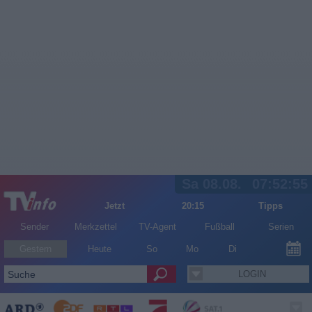
Sa 08.08.
07:52:56
Jetzt
20:15
Tipps
Sender
Merkzettel
TV-Agent
Fußball
Serien
Gestern
Heute
So
Mo
Di
LOGIN