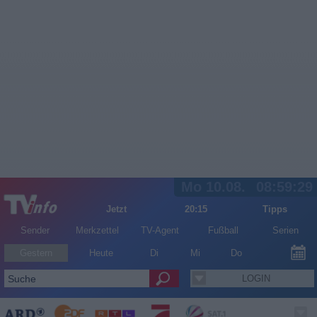
Mo 10.08.
08:59:30
Jetzt
20:15
Tipps
Sender
Merkzettel
TV-Agent
Fußball
Serien
Gestern
Heute
Di
Mi
Do
LOGIN