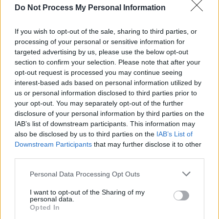
Do Not Process My Personal Information
If you wish to opt-out of the sale, sharing to third parties, or
processing of your personal or sensitive information for
targeted advertising by us, please use the below opt-out
section to confirm your selection. Please note that after your
opt-out request is processed you may continue seeing
interest-based ads based on personal information utilized by
us or personal information disclosed to third parties prior to
your opt-out. You may separately opt-out of the further
disclosure of your personal information by third parties on the
IAB’s list of downstream participants. This information may
Eine lausige Hexe
also be disclosed by us to third parties on the
IAB’s List of
Downstream Participants
that may further disclose it to other
Der Sumpf-Troll (
Großbritannien
/
Deutschland
,
2017
/
2020
)
third parties.
Folge 30
Personal Data Processing Opt Outs
Serie
Familienserie
I want to opt-out of the Sharing of my
personal data.
Details
Opted In