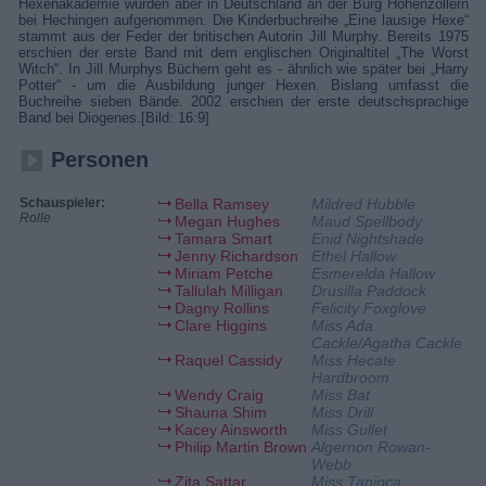
Hexenakademie wurden aber in Deutschland an der Burg Hohenzollern
bei Hechingen aufgenommen. Die Kinderbuchreihe „Eine lausige Hexe“
stammt aus der Feder der britischen Autorin Jill Murphy. Bereits 1975
erschien der erste Band mit dem englischen Originaltitel „The Worst
Witch“. In Jill Murphys Büchern geht es - ähnlich wie später bei „Harry
Potter“ - um die Ausbildung junger Hexen. Bislang umfasst die
Buchreihe sieben Bände. 2002 erschien der erste deutschsprachige
Band bei Diogenes.[Bild: 16:9]
Personen
Schauspieler:
Bella Ramsey
Mildred Hubble
Rolle
Megan Hughes
Maud Spellbody
Tamara Smart
Enid Nightshade
Jenny Richardson
Ethel Hallow
Miriam Petche
Esmerelda Hallow
Tallulah Milligan
Drusilla Paddock
Dagny Rollins
Felicity Foxglove
Clare Higgins
Miss Ada
Cackle/Agatha Cackle
Raquel Cassidy
Miss Hecate
Hardbroom
Wendy Craig
Miss Bat
Shauna Shim
Miss Drill
Kacey Ainsworth
Miss Gullet
Philip Martin Brown
Algernon Rowan-
Webb
Zita Sattar
Miss Tapioca