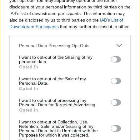
your opt-out. You may separately opt-out of the further
disclosure of your personal information by third parties on the
IAB’s list of downstream participants. This information may
also be disclosed by us to third parties on the
IAB’s List of
Downstream Participants
that may further disclose it to other
third parties.
Personal Data Processing Opt Outs
I want to opt-out of the Sharing of my
personal data.
Opted In
I want to opt-out of the Sale of my
Diese Drombuschs
Personal Data.
Opted In
Liebe ist Unvernunft (
Deutschland
,
1985
)
I want to opt-out of processing my
Personal Data for Targeted Advertising.
Opted In
Serie
Familienserie
I want to opt-out of Collection, Use,
Details
Retention, Sale, and/or Sharing of my
Personal Data that Is Unrelated with the
Purposes for which it was collected.
Bei einer Verkehrskontrolle sollte Onkel Ludwig seine Papiere