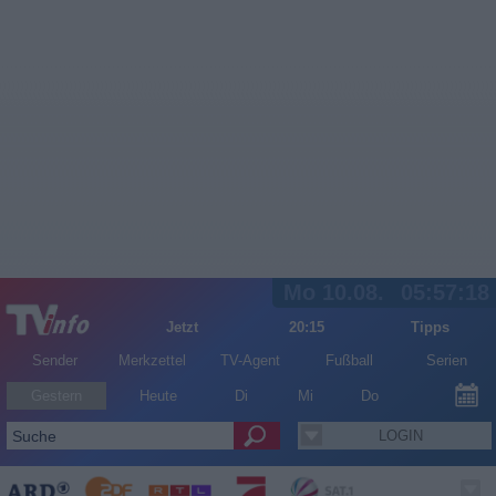
Mo 10.08.
05:57:18
Jetzt
20:15
Tipps
Sender
Merkzettel
TV-Agent
Fußball
Serien
Gestern
Heute
Di
Mi
Do
LOGIN