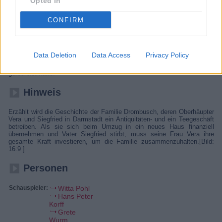
Opted In
vorweisen, aber ehe sich die Polizeibeamten versehen, ist er
davongerast. Wenig später wird er gestellt und wegen eines
CONFIRM
bestehenden Haftbefehls in die Darmstädter Haftanstalt eingewiesen.
Mit 31000 Mark kann er ausgelöst werden. Doch das ist für Siegfried
schier unmöglich. Er möchte helfen, weiß aber nicht wie. Die
Renovierung der alten Mühle hat alles Geld aufgebraucht, und er hat
nur noch Schulden. Als die Einweihungsparty für Haus und Geschäft
Data Deletion
Data Access
Privacy Policy
auf vollen Touren läuft, erhält Mutter Vera einen Anruf, der nach all den
Katastrophen eine Überraschung für sie bringt, mit der sie nicht
gerechnet hätte.
Hinweis
Erzählt wird die Geschichte der Familie Drombusch, deren Oberhäupter
Vera und Siegfried in Darmstadt ein Antiquitäten- und ein Teegeschäft
betreiben. Als sie sich beim Umzug in ein neues Haus finanziell
übernehmen und Vater Siegfried stirbt, muss seine Frau Vera ihre
gesamte Kraft investieren, um die Familie zusammenzuhalten.[Bild:
16:9 ]
Personen
Schauspieler:
Witta Pohl
Hans Peter
Korff
Grete
Wurm