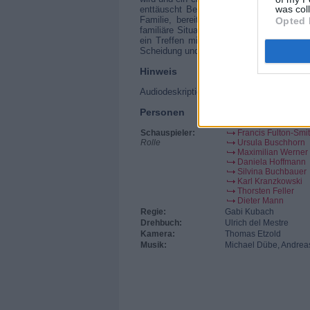
was col
enttäuscht Berger sowohl seinen Sohn a
Familie, bereit, Moritz für die Dauer de
Opted 
familiäre Situation Berger dazu, die Reis
ein Treffen mit der mittlerweile in Fran
Scheidung und das Sorgerecht für Moritz.
Hinweis
Audiodeskription
Personen
Schauspieler:
Francis Fulton-Smi
Rolle
Ursula Buschhorn
Maximilian Werner
Daniela Hoffmann
Silvina Buchbauer
Karl Kranzkowski
Thorsten Feller
Dieter Mann
Regie:
Gabi Kubach
Drehbuch:
Ulrich del Mestre
Kamera:
Thomas Etzold
Musik:
Michael Dübe, Andrea