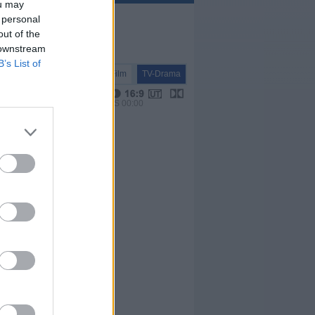
ou may
 personal
out of the
 downstream
B’s List of
TV-Film
TV-Drama
VPS 00:00