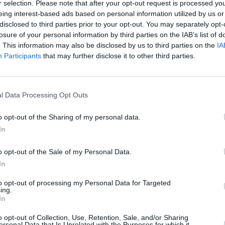
r selection. Please note that after your opt-out request is processed y
eing interest-based ads based on personal information utilized by us or
disclosed to third parties prior to your opt-out. You may separately opt-
losure of your personal information by third parties on the IAB’s list of
. This information may also be disclosed by us to third parties on the
IA
Participants
that may further disclose it to other third parties.
l Data Processing Opt Outs
scheint alles nach Wunsch zu laufen. Gerade erst hat er für seinen
o opt-out of the Sharing of my personal data.
g an Land gezogen. Ständige Auslandsreisen und durchgearbeitete
auf. Gedanken, dass seine Ehe unter seinem Beruf leiden könnte, hat
In
 verlässt, ist Berger plötzlich alleinerziehender Vater.
o opt-out of the Sale of my Personal Data.
In
scheint alles nach Wunsch zu laufen. Gerade erst hat er für seinen
n Land gezogen, da wird er auch schon mit dem nächsten Großprojekt
chgearbeitete Wochenenden nimmt er bereitwillig in Kauf: Das Gehalt ist
to opt-out of processing my Personal Data for Targeted
 und in der Firma gibt es genug Konkurrenten, die scharf auf seinen Job
ing.
iger Sohn Moritz warten währenddessen in der Erfurter Wohnung oder im
In
ihn. Gedanken, dass seine Ehe unter seinem Beruf leiden könnte, hat
r reagiert er, als Lena ihn Knall auf Fall verlässt. Urplötzlich ist Berger
er Phase, in der in seinem Job noch mehr Engagement als sonst erwartet
o opt-out of Collection, Use, Retention, Sale, and/or Sharing
min in Shanghai näher rückt. Bei dem Versuch, es allen recht zu machen,
ersonal Data that Is Unrelated with the Purposes for which it