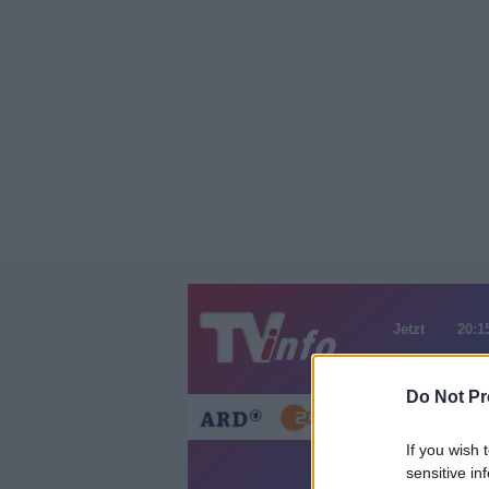
Jetzt
20:1
Gestern
Heut
Do Not Pr
If you wish 
sensitive in