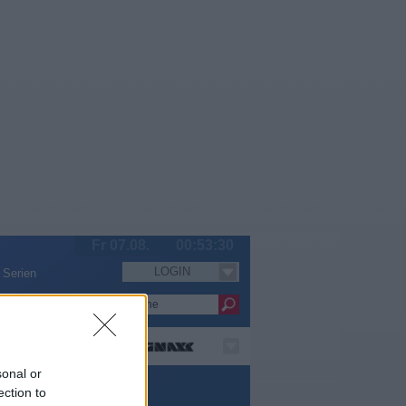
Fr 07.08.
00:53:31
LOGIN
Serien
sonal or
ection to