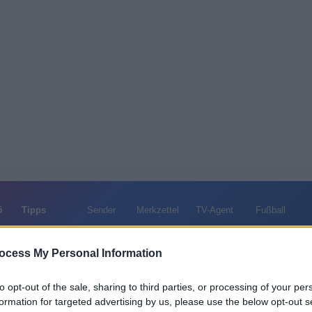
5
Tipps
Sender
Merkzettel
TV-Agent
Fußball
e
Sa
So
Mo
Di
Mi
Do
ocess My Personal Information
to opt-out of the sale, sharing to third parties, or processing of your per
Vaterherz - TV-Film / TV-Drama
formation for targeted advertising by us, please use the below opt-out s
Alle Sender