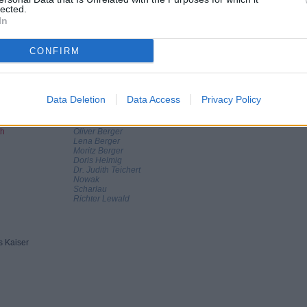
lected.
ls auch seinen Chef. Zum Glück erklärt sich Doris, eine Freundin der
s China-Aufenthalts bei sich aufzunehmen. Doch schließlich zwingt die
In
e in letzter Sekunde abzusagen. Sein Stern in der Firma sinkt rapide. Und
kfurt am Main lebenden Lena macht die Sache nicht besser: Sie will die
CONFIRM
Data Deletion
Data Access
Privacy Policy
th
Oliver Berger
Lena Berger
Moritz Berger
Doris Helmig
Dr. Judith Teichert
Nowak
Scharlau
Richter Lewald
s Kaiser