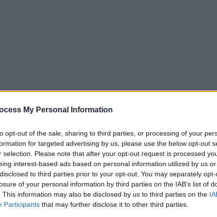
ocess My Personal Information
to opt-out of the sale, sharing to third parties, or processing of your per
formation for targeted advertising by us, please use the below opt-out s
5
Tipps
Sender
Merkzettel
TV-Agent
Fußball
r selection. Please note that after your opt-out request is processed y
e
Fr
Sa
So
Mo
Di
Mi
eing interest-based ads based on personal information utilized by us or
disclosed to third parties prior to your opt-out. You may separately opt-
losure of your personal information by third parties on the IAB’s list of
. This information may also be disclosed by us to third parties on the
IA
Participants
that may further disclose it to other third parties.
Die Simpsons - Bart ist nicht tot - Serie / Zeichentrickserie
Alle Sender