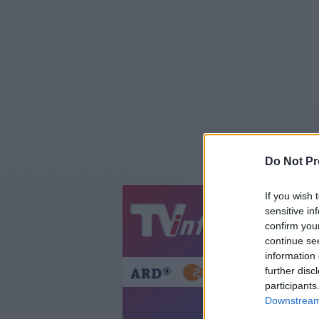
Do Not Pr
If you wish 
sensitive in
Jetzt
20:1
confirm you
Gestern
Heut
continue se
information 
further disc
participants
Downstream 