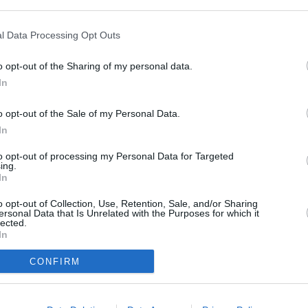
ns)
l Data Processing Opt Outs
o opt-out of the Sharing of my personal data.
In
o opt-out of the Sale of my Personal Data.
In
et Bart in der Klinik. Die Familie Simpson mischt ihre Heimatstadt
to opt-out of processing my Personal Data for Targeted
ing.
In
o opt-out of Collection, Use, Retention, Sale, and/or Sharing
reden lässt, landet er im Krankenhaus. Als Marge ihn daraufhin zur Rede
ersonal Data that Is Unrelated with the Purposes for which it
en und dann zurückgekehrt zu sein. Daraufhin lässt sich Homer von
lected.
ie Geschichte seines Sohnes verfilmen zu lassen ...
In
CONFIRM
ekt. Vielleicht hat die Zeichentrickfamilie gerade deshalb innerhalb
quoten gesorgt. Homer, Marge, Sohn Bart und die Töchter Lisa und Maggie
erumschlagen wie viele Zuschauer: Umweltkatastrophen, Schulsorgen,
 zeichnet sich durch sarkastischen Humor aus und übt frech Kritik am -
ild: 16:9 ]