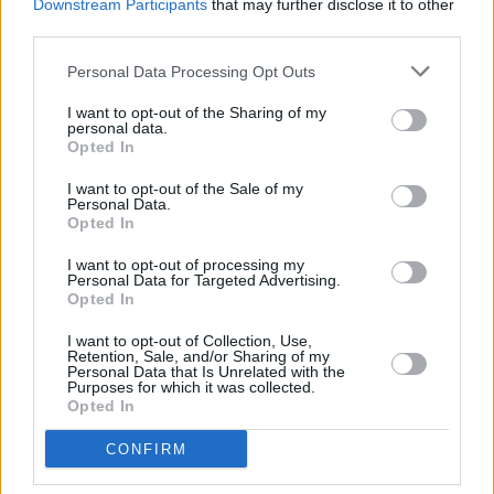
Downstream Participants
that may further disclose it to other
third parties.
Personal Data Processing Opt Outs
I want to opt-out of the Sharing of my
personal data.
Opted In
I want to opt-out of the Sale of my
Personal Data.
Opted In
I want to opt-out of processing my
Personal Data for Targeted Advertising.
Die Simpsons (The Simpsons)
Opted In
I want to opt-out of Collection, Use,
Der Tod steht ihm gut (
USA
,
2018
)
Retention, Sale, and/or Sharing of my
Personal Data that Is Unrelated with the
Purposes for which it was collected.
Serie
Zeichentrickserie
Opted In
Übersicht
CONFIRM
Bart liegt im Koma. Lisa freut sich und flüstert ihm böse Sachen ins