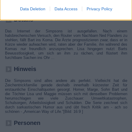
Ohr. Die Familie Simpson mischt ihre Heimatstadt Springfield
ordentlich auf.
Data Deletion
Data Access
Privacy Policy
Details
Das Internet der Simpsons ist ausgefallen. Nach einem
halsbrecherischen Versuch, den Router vom Nachbarn Ned Flanders zu
stehlen, fällt Bart ins Koma. Die Ärzte prognostizieren zwar, dass er in
Kürze wieder aufwachen wird, raten aber der Familie, ihn während des
Komas nur freundlich anzusprechen. Lisa hingegen nutzt Barts
Bewusstlosigkeit, um sich an ihm zu rächen, und flüstert ihm
furchtbare Sachen ins Ohr ...
Hinweis
Die Simpsons sind alles andere als perfekt. Vielleicht hat die
Zeichentrickfamilie gerade deshalb innerhalb kürzester Zeit für
erstaunliche Einschaltquoten gesorgt. Homer, Marge, Sohn Bart und
die Töchter Lisa und Maggie müssen sich mit denselben Problemen
herumschlagen wie viele Zuschauer: Umweltkatastrophen,
Schulsorgen, Arbeitslosigkeit und Schulden. Die Serie zeichnet sich
durch sarkastischen Humor aus und übt frech Kritik am - ach so
schönen - „American Way of Life.“[Bild: 16:9 ]
Personen