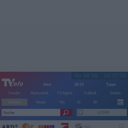
So 09.08.
14:37:55
Jetzt
20:15
Tipps
Sender
Merkzettel
TV-Agent
Fußball
Serien
Gestern
Heute
Mo
Di
Mi
LOGIN