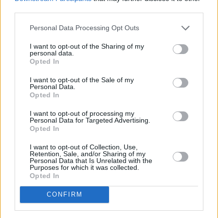
third parties.
Personal Data Processing Opt Outs
I want to opt-out of the Sharing of my
personal data.
Opted In
I want to opt-out of the Sale of my
Personal Data.
Opted In
I want to opt-out of processing my
Personal Data for Targeted Advertising.
Die Simpsons (The Simpsons)
Opted In
I want to opt-out of Collection, Use,
Dänisches Krankenlager (
USA
,
2018
)
Retention, Sale, and/or Sharing of my
Personal Data that Is Unrelated with the
Purposes for which it was collected.
Serie
Zeichentrickserie
Opted In
CONFIRM
Übersicht
Die Simpsons fliegen nach Dänemark, um Grampa dort operieren zu