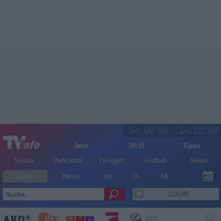
So 09.08.
14:18:58
Jetzt
20:15
Tipps
Sender
Merkzettel
TV-Agent
Fußball
Serien
Gestern
Heute
Mo
Di
Mi
LOGIN