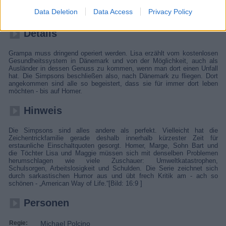
lassen. Die Familie Simpson mischt ihre Heimatstadt Springfield
Data Deletion
Data Access
Privacy Policy
ordentlich auf.
Details
Grampa muss dringend operiert werden. Lisa erzählt vom kostenlosen
Gesundheitssystem in Dänemark und von der Möglichkeit, auch als
Ausländer in dessen Genuss zu kommen, wenn man dort einen Unfall
hat. Die Simpsons beschließen also, nach Dänemark zu fliegen. Dort
angekommen sind alle so begeistert, dass sie für immer dort leben
möchten - bis auf Homer.
Hinweis
Die Simpsons sind alles andere als perfekt. Vielleicht hat die
Zeichentrickfamilie gerade deshalb innerhalb kürzester Zeit für
erstaunliche Einschaltquoten gesorgt. Homer, Marge, Sohn Bart und
die Töchter Lisa und Maggie müssen sich mit denselben Problemen
herumschlagen wie viele Zuschauer: Umweltkatastrophen,
Schulsorgen, Arbeitslosigkeit und Schulden. Die Serie zeichnet sich
durch sarkastischen Humor aus und übt frech Kritik am - ach so
schönen - „American Way of Life.“[Bild: 16:9 ]
Personen
Regie:
Michael Polcino