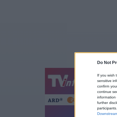
Do Not Pr
If you wish 
Jetzt
20:1
sensitive in
confirm you
Gestern
Heut
continue se
information 
further disc
participants
D
Downstream 