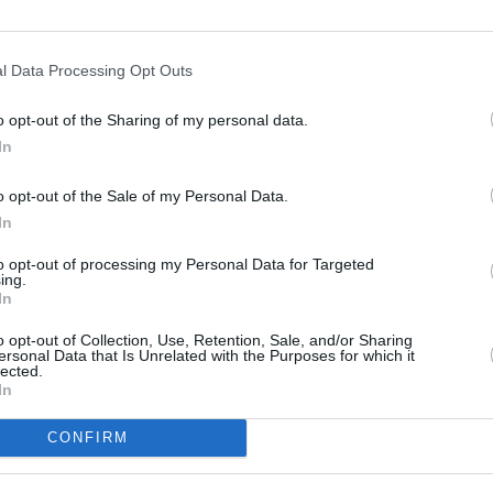
ns)
l Data Processing Opt Outs
o opt-out of the Sharing of my personal data.
In
o opt-out of the Sale of my Personal Data.
In
 ein Hörgerät trägt. Das hat Folgen. Die Familie Simpson mischt ihre
to opt-out of processing my Personal Data for Targeted
ing.
In
m Altersheim ein Hörgerät geschenkt; seiner Familie erzählt er davon
o opt-out of Collection, Use, Retention, Sale, and/or Sharing
mmen muss: Homer, Marge und die Kinder reden weiterhin schlecht über
ersonal Data that Is Unrelated with the Purposes for which it
Bart und Lisa brechen nachts in die Schule ein, weil Lisa einen Fehler in
lected.
korrigieren möchte. Dort treffen sie auf Rektor Skinner, der im Schulkeller
In
CONFIRM
ekt. Vielleicht hat die Zeichentrickfamilie gerade deshalb innerhalb
quoten gesorgt. Homer, Marge, Sohn Bart und die Töchter Lisa und Maggie
erumschlagen wie viele Zuschauer: Umweltkatastrophen, Schulsorgen,