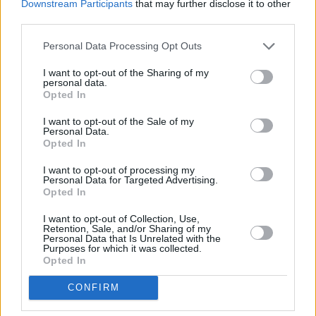
Downstream Participants
that may further disclose it to other
third parties.
Personal Data Processing Opt Outs
I want to opt-out of the Sharing of my
personal data.
Opted In
I want to opt-out of the Sale of my
Personal Data.
Opted In
I want to opt-out of processing my
Personal Data for Targeted Advertising.
Die Simpsons (The Simpsons)
Opted In
I want to opt-out of Collection, Use,
Auf der Suche nach Mr. Goodbart (
USA
,
2017
)
Retention, Sale, and/or Sharing of my
Personal Data that Is Unrelated with the
Purposes for which it was collected.
Serie
Zeichentrickserie
Opted In
Übersicht
CONFIRM
Bart bietet alten Damen aus Springfield seine Dienste als Enkel an. Die