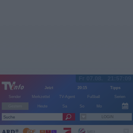
Fr 07.08.
21:57:09
Jetzt
20:15
Tipps
Sender
Merkzettel
TV-Agent
Fußball
Serien
Gestern
Heute
Sa
So
Mo
LOGIN