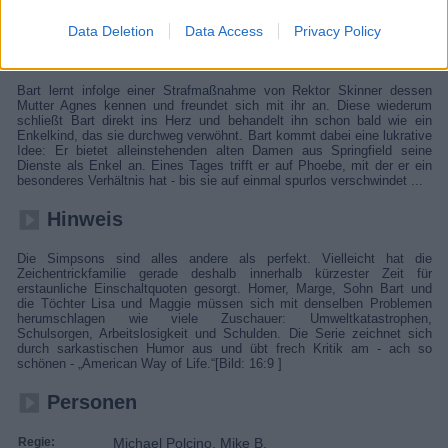
Familie Simpson mischt ihre Heimatstadt Springfield ordentlich auf.
Data Deletion
Data Access
Privacy Policy
Details
Bart lernt infolge einer Strafmaßnahme von Rektor Skinner dessen
Mutter Agnes kennen und freundet sich mit ihr an. Diese wiederum
schließt Bart direkt ins Herz und behandelt ihn schon bald wie ein
Enkelkind, das sie durchweg verwöhnt. Bart kommt dabei eine lukrative
Idee: Er bietet alleinstehenden alten Damen aus Springfield seine
Dienste als Enkel an. Eines Tages trifft er auf Phoebe, mit der er ein
besonderes Verhältnis hat - bis sie auf einmal spurlos verschwindet ...
Hinweis
Die Simpsons sind alles andere als perfekt. Vielleicht hat die
Zeichentrickfamilie gerade deshalb innerhalb kürzester Zeit für
erstaunliche Einschaltquoten gesorgt. Homer, Marge, Sohn Bart und
die Töchter Lisa und Maggie müssen sich mit denselben Problemen
herumschlagen wie viele Zuschauer: Umweltkatastrophen,
Schulsorgen, Arbeitslosigkeit und Schulden. Die Serie zeichnet sich
durch sarkastischen Humor aus und übt frech Kritik am - ach so
schönen - „American Way of Life.“[Bild: 16:9 ]
Personen
Regie:
Michael Polcino, Mike B.