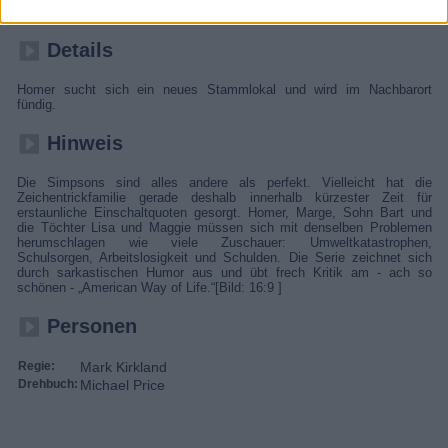
ordentlich auf.
Details
Homer sucht sich ein neues Stammlokal und wird im Nachbarort
fündig.
Hinweis
Die Simpsons sind alles andere als perfekt. Vielleicht hat die
Zeichentrickfamilie gerade deshalb innerhalb kürzester Zeit für
erstaunliche Einschaltquoten gesorgt. Homer, Marge, Sohn Bart und
die Töchter Lisa und Maggie müssen sich mit denselben Problemen
herumschlagen wie viele Zuschauer: Umweltkatastrophen,
Schulsorgen, Arbeitslosigkeit und Schulden. Die Serie zeichnet sich
durch sarkastischen Humor aus und übt frech Kritik am - ach so
schönen - „American Way of Life.“[Bild: 16:9 ]
Personen
Regie:
Mark Kirkland
Drehbuch:
Michael Price