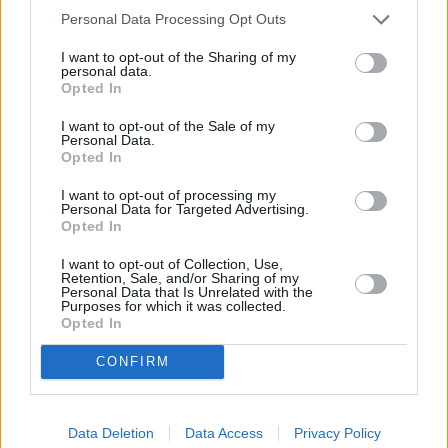
Personal Data Processing Opt Outs
I want to opt-out of the Sharing of my
personal data.
Opted In
I want to opt-out of the Sale of my
Personal Data.
Opted In
I want to opt-out of processing my
Personal Data for Targeted Advertising.
Opted In
Die Simpsons (The Simpsons)
I want to opt-out of Collection, Use,
Retention, Sale, and/or Sharing of my
Personal Data that Is Unrelated with the
Fettscarraldo (
USA
,
2017
)
Purposes for which it was collected.
Opted In
Serie
Zeichentrickserie
CONFIRM
Übersicht
Homer sucht sich ein neues Stammlokal und wird im Nachbarort
Data Deletion
Data Access
Privacy Policy
fündig. Die Familie Simpson mischt ihre Heimatstadt Springfield