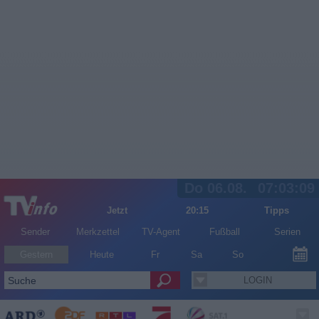
Do 06.08.
07:03:09
Jetzt
20:15
Tipps
Sender
Merkzettel
TV-Agent
Fußball
Serien
Gestern
Heute
Fr
Sa
So
LOGIN