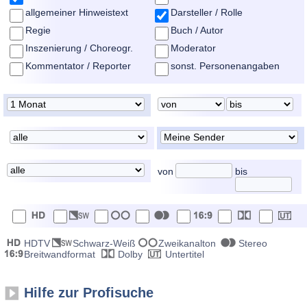
allgemeiner Hinweistext
Darsteller / Rolle
Regie
Buch / Autor
Inszenierung / Choreogr.
Moderator
Kommentator / Reporter
sonst. Personenangaben
von
bis
HDTV
Schwarz-Weiß
Zweikanalton
Stereo
Breitwandformat
Dolby
Untertitel
Hilfe zur Profisuche