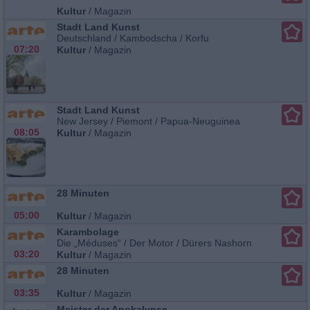
Kultur
/
Magazin
Stadt Land Kunst
Deutschland / Kambodscha / Korfu
07:20
Kultur
/
Magazin
Stadt Land Kunst
New Jersey / Piemont / Papua-Neuguinea
08:05
Kultur
/
Magazin
28 Minuten
05:00
Kultur
/
Magazin
Karambolage
Die „Méduses“ / Der Motor / Dürers Nashorn
03:20
Kultur
/
Magazin
28 Minuten
03:35
Kultur
/
Magazin
Meister der Apokalypse