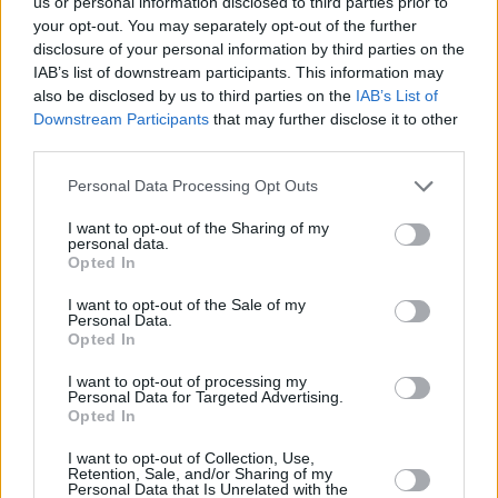
us or personal information disclosed to third parties prior to
your opt-out. You may separately opt-out of the further
Sendergruppe
Datum
disclosure of your personal information by third parties on the
IAB’s list of downstream participants. This information may
also be disclosed by us to third parties on the
IAB’s List of
Sender
Uhrzeit
Downstream Participants
that may further disclose it to other
Titel
Sparte
third parties.
Kunst für die Ewigkeit: Raffael
Personal Data Processing Opt Outs
Raffael steht wie kaum ein anderer Künstler für das
19:20
Ideal der Renaissance. Seine Kunst vereint Harmonie,
Anmut und zeitlose Schönheit, die bis heute fasziniert.
I want to opt-out of the Sharing of my
Zwischen...
Kunst für die Ewigkeit: Raffael
personal data.
Opted In
I want to opt-out of the Sale of my
Kultur
/
Malerei
Personal Data.
Karlsplatz
Opted In
Bei diesem „Karlsplatz“ dreht sich alles um das Thema
05:25
Kultur in all seinen Facetten. Darüber sinniert Eva Karl
I want to opt-out of processing my
Faltermeier mit Sänger Sebastian Krumbiegel, dem
Personal Data for Targeted Advertising.
Prinzen aus...
Karlsplatz
Opted In
I want to opt-out of Collection, Use,
Kultur
/
Kunst und Kultur
Retention, Sale, and/or Sharing of my
Personal Data that Is Unrelated with the
Kunst für die Ewigkeit: Gustav Klimt