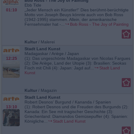
Bob Ross - The Joy of Painting
Ebb Tide
01:10
„Jeder Mensch ein Künstler!“ Dies berühmt-berüchtigte
Motto von Joseph Beuys könnte auch von Bob Ross
(1942-1995) stammen. Allein, der amerikanische
Fernsehmaler hat -...
Bob Ross - The Joy of Painting
Kultur
/
Malerei
Stadt Land Kunst
Madagaskar / Ariège / Japan
12:25
(1): Das ungeschönte Madagaskar von Nicolas Fargues
(2): Die Ariège, Land der Utopie (3): Brasilien: Seokas
Fisch mit Chili (4): Japan: Jagd auf...
Stadt Land
Kunst
Kultur
/
Magazin
Stadt Land Kunst
Robert Desnos‘ Burgund / Kananda / Spanien
13:10
(1): Robert Desnos und die Freuden des Burgunds (2):
Kanada: Ein See mit tragischer Geschichte (3):
Griechenland: Diamandos Gemüsepuffer (4): Spanien:
Königliche...
Stadt Land Kunst