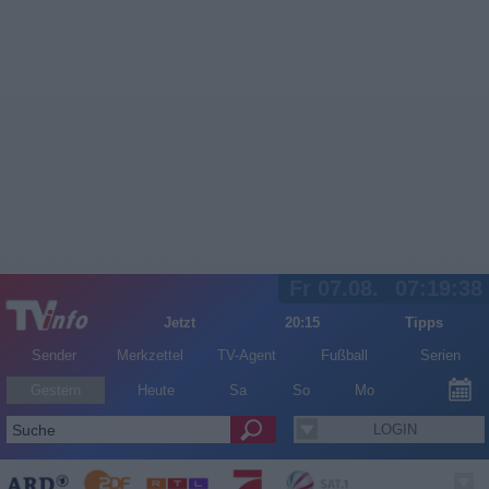
Fr 07.08.
07:19:38
Jetzt
20:15
Tipps
Sender
Merkzettel
TV-Agent
Fußball
Serien
Gestern
Heute
Sa
So
Mo
LOGIN