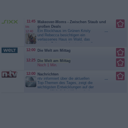
freigekauft hatte, aus Mexiko
zurückholen. Conners soll vor
Gericht gegen ihren Boss
aussagen. Der vermeintlich leichte
Auftrag entwickelt sich unerwartet
11:45
Makeover-Moms - Zwischen Staub und
zu einer ganz besonderen...
Ein
großen Deals
bis
Colt für alle Fälle
Ein Blockhaus im Grünen Kristy
...
12:40
und Rebecca besichtigen ein
verlassenes Haus im Wald, das
von der Zeit gezeichnet, aber voller
Potenzial ist. Obwohl eine
12:00
Die Welt am Mittag
umfassende Sanierung
unumgänglich ist, reizt der niedrige
12:25
Preis die Bauprofis, die die
Die Welt am Mittag
verfallene Immobilie in eine
Noch 1 Min.
charmante, rustikale Ferienhütte
umwandeln wollen -...
12:00
Nachrichten
Makeover-Moms - Zwischen
ntv informiert über die aktuellen
...
Staub und großen Deals
Top-Themen des Tages, zeigt die
wichtigsten Entwicklungen auf der
ganzen Welt, liefert Hintergründe
und Einschätzungen und fasst
zusammen, was die Menschen
bewegt. Immer wieder sind
Experten und Politiker im Studio
oder zugeschaltet, die die
Nachrichtenlage...
Nachrichten