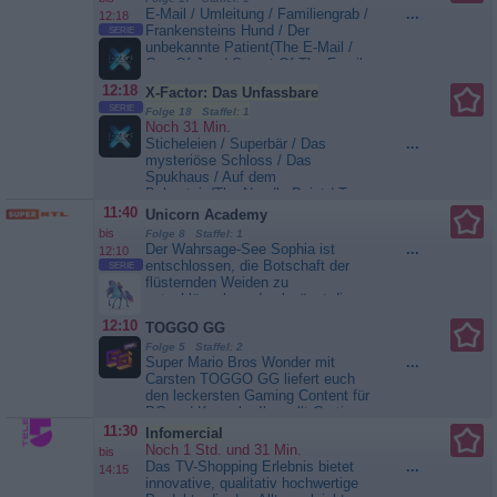
E-Mail / Umleitung / Familiengrab /
...
12:18
Frankensteins Hund / Der
SERIE
unbekannte Patient(The E-Mail /
Cup Of Joe / Secret Of The Family
Tomb / Wheezer / Unknown
12:18
X-Factor: Das Unfassbare
Patient) E-Mail - Ein Anwalt wickelt
SERIE
eine Erbangelegenheit ab. Es
Folge 18 Staffel: 1
Noch 31 Min.
fehlen nur noch einige Formalitäten
Sticheleien / Superbär / Das
...
und die Mandantin wäre um
mysteriöse Schloss / Das
500.000 Dollar reicher. Doch dann
Spukhaus / Auf dem
erhält der Anwalt eine mysteriöse
Bahnsteig(The Needle Point / Toy
E-Mail... Umleitung - Drei Frauen
To The Rescue / Mystery Lock /
11:40
verfahren sich in der Wildnis. Als
Unicorn Academy
The House On Baker Street /
sie das Werbeschild eines
bis
Folge 8 Staffel: 1
Train) Sticheleien - Rebecca
Restaurants...
X-Factor: Das
Der Wahrsage-See Sophia ist
...
12:10
verbringt ihre Freizeit damit,
Unfassbare
entschlossen, die Botschaft der
SERIE
Puppen zu nähen. Ihr Chef macht
flüsternden Weiden zu
sie permanent nieder, aber sie
entschlüsseln und schwänzt die
steckt alle Demütigungen weg. Als
Partyplanung. Trotz ihres
12:10
ihr dann auch noch das Gehalt
TOGGO GG
Versprechens gegenüber Ava reitet
gekürzt werden soll, ist das Maß
sie zum Wahrsage-See, um ihr Ziel
Folge 5 Staffel: 2
voll. Sie näht eine Puppe, die die
Super Mario Bros Wonder mit
...
zu...
Unicorn Academy
Züge ihres tyrannischen Chefs
Carsten TOGGO GG liefert euch
trägt... Superbär -...
X-Factor:
den leckersten Gaming Content für
Das Unfassbare
PC und Konsole. Ihr wollt Gratis
Skins bei Fortnite und Roblox
11:30
Infomercial
abstauben? Wir wissen, wie man
Noch 1 Std. und 31 Min.
bis
sie bekommt! Komplette
Das TV-Shopping Erlebnis bietet
...
14:15
Eskalation mit bescheuerten
innovative, qualitativ hochwertige
Challenges in Mario Kart und