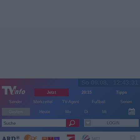
So 09.08.
12:43:32
Jetzt
20:15
Tipps
Sender
Merkzettel
TV-Agent
Fußball
Serien
Gestern
Heute
Mo
Di
Mi
LOGIN