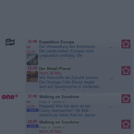
11:40
Expedition Europa
Die Verwandlung des Kontinents
...
bis
Die Landschaften Europas sind
12:25
unglaublich vielfältig. Die
Geschichte ihrer Entstehung ist
voller monumentaler Ereignisse,
12:25
Der Metall-Planet
die unseren Kontinent zu dem
Noch 26 Min.
machten, was er heute ist. Bei
Wie Rohstoffe die Zukunft sichern
...
seiner Expedition begibt sich der
Der Geologe Colin Devey begibt
Geologe Colin Devey auf die
sich auf Spurensuche in Jordanien.
Spuren eines urzeitlichen Ozeans -
Auf engstem Raum beherbergt das
der Tethys. Denn es...
Wüstenland wichtige Rohstoffe für
Expedition Europa
11:40
Walking on Sunshine
eine klimafreundliche Zukunft der
bis
Folge 3 Staffel 2
Welt - allen voran Metalle. In
Hoppala! Wer hat denn da bei
...
12:25
Jordanien findet Colin Devey die
Conny übernachtet? Ob Willi
SERIE
„Großen Sechs“, die wichtigsten
wirklich ein lieber Kerl ist, davon
Rohstoffe der Zukunft. Ob
muss er aber nicht nur seine
12:25
Walking on Sunshine
Windräder...
Der Metall-Planet
Angebetete, sondern auch deren
SERIE
Folge 4 Staffel 2
Onkel und Wohnungskollegen
Noch 26 Min.
überzeugen, was naturgemäß nicht