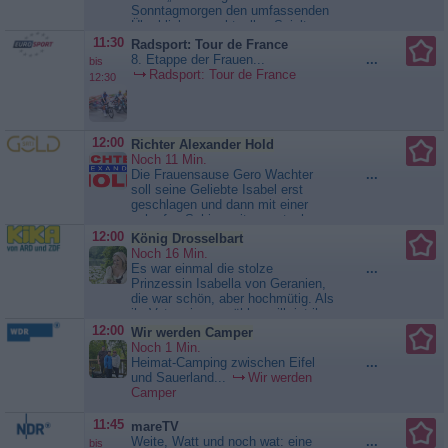
Vielfalt der gesamten Eifel. Unter
Sonntagmorgen den umfassenden
Hügeln und...
Deutschlands
Überblick zum aktuellen Spieltag
Naturwunder
der ersten und zweiten Bundesliga
11:30
Radsport: Tour de France
und fasst in 90 Minuten die
8. Etappe der Frauen...
...
bis
Highlights der Freitags- und
Radsport: Tour de France
12:30
Samstagspartien...
Bundesliga
Pur - 2. Bundesliga
12:00
Richter Alexander Hold
Noch 11 Min.
Die Frauensause Gero Wachter
...
soll seine Geliebte Isabel erst
geschlagen und dann mit einer
scharfen Schirmspitze erstochen
haben. Ist er ausgerastet, weil sie
12:00
König Drosselbart
sich vor anderen Gästen über
Noch 16 Min.
seine sexuelle Leistungsfähigkeit
Es war einmal die stolze
...
lustig gemacht hat? Oder wurde
Prinzessin Isabella von Geranien,
Isabel von einer ihrer Freundinnen
die war schön, aber hochmütig. Als
ermordet, weil sie ihr den...
ihr Vater sie vermählen will, ist ihr
Richter Alexander Hold
kein Bewerber gut genug, sei sein
12:00
Wir werden Camper
Name auch noch so blumig. Auch
Noch 1 Min.
den edlen Richard von Begonien,
Heimat-Camping zwischen Eifel
...
dem sie eigentlich im Herzen
und Sauerland...
Wir werden
zugetan ist, lässt sie abblitzen
Camper
und...
König Drosselbart
11:45
mareTV
Weite, Watt und noch wat: eine
...
bis