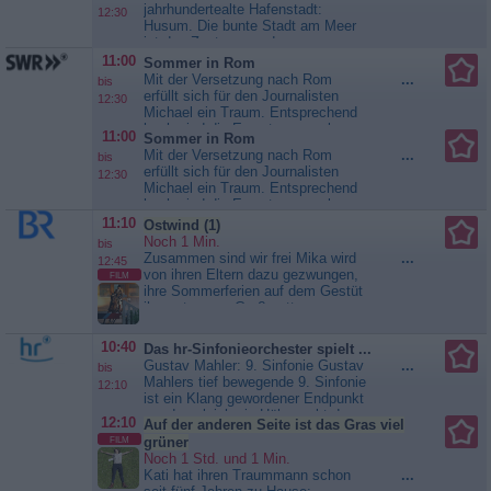
jahrhundertealte Hafenstadt:
12:30
Husum. Die bunte Stadt am Meer
ist das Zentrum an der
nordfriesischen Küste. Schicke
11:00
Sommer in Rom
Seebäder und Chichi gibt´s hier
Mit der Versetzung nach Rom
...
bis
nicht. In diesem Landstrich trifft
erfüllt sich für den Journalisten
12:30
das „mareTV“-Team Menschen, die
Michael ein Traum. Entsprechend
mit den Gezeiten leben. Ruth
hoch sind die Erwartungen, als er
11:00
Sommer in Rom
Hartwig-Kruse hat den wohl...
und seine Familie im Land der
Mit der Versetzung nach Rom
...
mareTV
bis
Zitronen ankommen. Tolles Essen,
erfüllt sich für den Journalisten
12:30
strahlender Sonnenschein,
Michael ein Traum. Entsprechend
gesellige Menschen?- von wegen.
hoch sind die Erwartungen, als er
Die italienische Bürokratie erweist
und seine Familie im Land der
11:10
Ostwind (1)
sich als harte...
Sommer in
Zitronen ankommen. Tolles Essen,
Noch 1 Min.
Rom
bis
strahlender Sonnenschein,
Zusammen sind wir frei Mika wird
...
12:45
gesellige Menschen?- von wegen.
von ihren Eltern dazu gezwungen,
FILM
Die italienische Bürokratie erweist
ihre Sommerferien auf dem Gestüt
sich als harte...
Sommer in
ihrer strengen Großmutter zu
Rom
verbringen. Davon ist die freche
Schülerin gar nicht begeistert und
10:40
Das hr-Sinfonieorchester spielt ...
stellt sich quer. Auf dem Land hat
Gustav Mahler: 9. Sinfonie Gustav
...
bis
sie keine Lust, sich vom
Mahlers tief bewegende 9. Sinfonie
12:10
Stallburschen Sam überwachen zu
ist ein Klang gewordener Endpunkt
lassen. Doch dann entdeckt sie
- und zugleich ein Höhepunkt der
im...
Ostwind (1)
12:10
Auf der anderen Seite ist das Gras viel
ganzen Gattung, der Epoche. Nicht
FILM
grüner
nur der Mensch Mahler sieht sich
Noch 1 Std. und 1 Min.
vor dem Abgrund, er sieht vielmehr
Kati hat ihren Traummann schon
...
die Menschheit dort - die Neunte