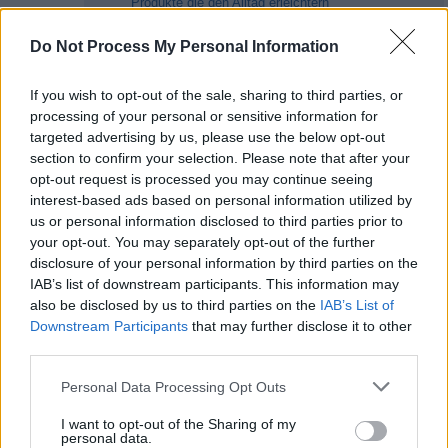
Produkte die den Alltag erleichtern
Stumble Guys? TOGGO GG
zu einem sehr attraktiven Preis.
liefert! Und wenn ihr selbst zocken
Innovationen aus aller Welt werden
wollt,...
TOGGO GG
Do Not Process My Personal Information
zu einem unterhaltsamen
Einkaufserlebnis. Das umfassende
Produktportfolio beinhaltet die
neuesten Produkte aus den
If you wish to opt-out of the sale, sharing to third parties, or
Bereichen:...
Infomercial
processing of your personal or sensitive information for
targeted advertising by us, please use the below opt-out
section to confirm your selection. Please note that after your
opt-out request is processed you may continue seeing
interest-based ads based on personal information utilized by
us or personal information disclosed to third parties prior to
your opt-out. You may separately opt-out of the further
disclosure of your personal information by third parties on the
IAB’s list of downstream participants. This information may
11:15
Die Schlangenfängerin - Gefahr Down
Under
also be disclosed by us to third parties on the
IAB’s List of
bis
12:15
Folge 3 Staffel 2
Downstream Participants
that may further disclose it to other
Im Revier der Krokodile Sieben der
...
third parties.
zehn giftigsten Schlangenarten der
Welt sind in Australien beheimatet.
Deshalb steht Julia Bakers Telefon
Personal Data Processing Opt Outs
12:15
Die Schlangenfängerin - Gefahr Down
in Brisbane nicht still. Und gleich
Under
der erste Einsatz erfordert in dieser
Folge 4 Staffel 2
I want to opt-out of the Sharing of my
Folge absolute Vorsicht und
Noch 31 Min.
personal data.
Konzentration. Denn bei dem