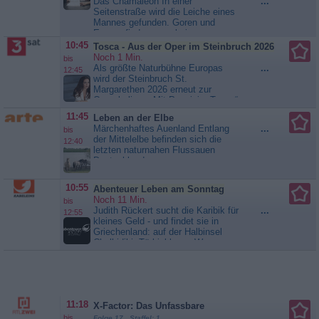
Das Chamäleon In einer
...
Smith ein großes Loft. Keiner von
Seitenstraße wird die Leiche eines
ihnen scheint jedoch ein...
Mannes gefunden. Goren und
Criminal Intent - Verbrechen im
Eames finden zwar keinen
Visier
Ausweis bei dem Toten, dafür aber
10:45
Tosca - Aus der Oper im Steinbruch 2026
eine sehr exklusive Brieftasche.
Noch 1 Min.
bis
Sie will nicht so recht zu der eher
Als größte Naturbühne Europas
...
12:45
bescheidene Kleidung des Opfer
wird der Steinbruch St.
passen. Zudem entdecken die
Margarethen 2026 erneut zur
Ermittler in einem Schuh des
Opernkulisse: Mit Puccinis „Tosca“
Opfers einen...
Criminal Intent -
kehrt ein Klassiker voller
11:45
Leben an der Elbe
Verbrechen im Visier
Leidenschaft und Dramatik zurück.
Märchenhaftes Auenland Entlang
...
bis
Die spektakuläre Freiluftarena im
der Mittelelbe befinden sich die
12:40
Burgenland wird zur Kulisse für ein
letzten naturnahen Flussauen
emotionales Opernerlebnis:
Deutschlands:
Regisseur Thaddeus...
Tosca -
Überschwemmungsflächen, die vor
Aus der Oper im Steinbruch 2026
den Deichen liegen. Hier kann die
10:55
Abenteuer Leben am Sonntag
Elbe sich ausdehnen, wenn sie
Noch 11 Min.
bis
Hochwasser führt. Rund um
Judith Rückert sucht die Karibik für
...
12:55
Dessau liegen die größten
kleines Geld - und findet sie in
zusammenhängenden Auenwälder.
Griechenland: auf der Halbinsel
Hier ist eine seltene Tierart...
Chalkidiki. Türkisblaues Wasser,
Leben an der Elbe
weiße Strände, versteckte Buchten
auf dem Katamaran, E-Bike-Touren
und lokale Spezialitäten. Taugt die
Region wirklich als günstiger...
Abenteuer Leben am Sonntag
11:18
X-Factor: Das Unfassbare
bis
Folge 17 Staffel: 1