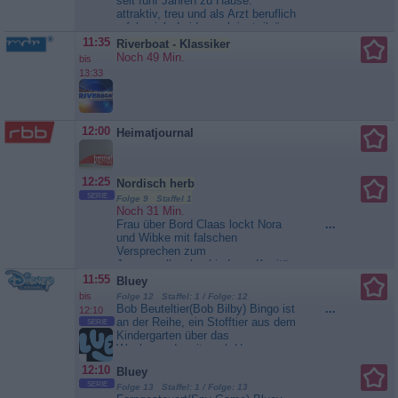
seit fünf Jahren zu Hause:
als universales Requiem, hier zu
attraktiv, treu und als Arzt beruflich
erleben mit dem...
Das hr-
erfolgreich. Leider verbringt „ihr“
Sinfonieorchester spielt ...
Felix inzwischen so viel Zeit bei
11:35
Riverboat - Klassiker
der Arbeit im Krankenhaus, dass
Noch 49 Min.
bis
sich Kati zu oft alleine fühlt. Als
13:33
sie den gutaussehenden,
charmanten Künstler Mathias
kennenlernt,...
Auf der anderen
Seite ist das Gras viel grüner
12:00
Heimatjournal
12:25
Nordisch herb
SERIE
Folge 9 Staffel 1
Noch 31 Min.
Frau über Bord Claas lockt Nora
...
und Wibke mit falschen
Versprechen zum
Junggesellenabschied von Kapitän
Heintje Hansen im Seemannsheim
11:55
Bluey
„Zum alten Kutter“. Der alte Seebär
bis
Folge 12 Staffel: 1 / Folge: 12
will nach 50 Jahren des Wartens
Bob Beuteltier(Bob Bilby) Bingo ist
...
12:10
endlich seine geliebte Helga
an der Reihe, ein Stofftier aus dem
SERIE
Wartberg ehelichen. Die Feier
Kindergarten über das
findet jedoch ein jähes Ende, als
Wochenende mit nach Hause zu
sich die...
Nordisch herb
nehmen. In einem Fotoalbum
12:10
Bluey
sollen die gemeinsamen
SERIE
Erlebnisse festgehalten werden.
Folge 13 Staffel: 1 / Folge: 13