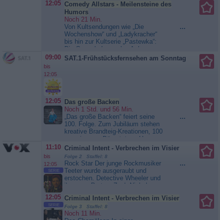
12:05
Comedy Allstars - Meilensteine des
Humors
Noch 21 Min.
Von Kultsendungen wie „Die
...
Wochenshow“ und „Ladykracher“
bis hin zur Kultserie „Pastewka“:
Die Comedy-Legenden Anke
Engelke, Bastian Pastewka,
09:00
SAT.1-Frühstücksfernsehen am Sonntag
Annette Frier, Christoph Maria
bis
Herbst und viele mehr verraten ihre
12:05
persönlichen Comedy-Highlights
und schauen auf Meilensteine
ihrer...
Comedy Allstars -
Meilensteine des Humors
12:05
Das große Backen
Noch 1 Std. und 56 Min.
„Das große Backen“ feiert seine
...
100. Folge. Zum Jubiläum stehen
kreative Brandteig-Kreationen, 100
gemeinsame Bärentatzen-Herzen
und Neuinterpretationen beliebter
11:10
Criminal Intent - Verbrechen im Visier
Torten aus vergangenen Staffeln
bis
Folge 2 Staffel: 8
auf dem Programm. Zwischen
Rock Star Der junge Rockmusiker
...
12:05
Nostalgie, Präzision und Kreativität
Teeter wurde ausgeraubt und
SERIE
entscheidet sich erneut, wer im...
erstochen. Detective Wheeler und
Das große Backen
ihr neuer Partner Zach Nichols
überprüfen das nähere Umfeld des
12:05
Criminal Intent - Verbrechen im Visier
Musikers. Teeter bewohnte mit
SERIE
seinen Freunden Hank, Helen,
Folge 3 Staffel: 8
Noch 11 Min.
Rafe sowie dessen Freundin Sue