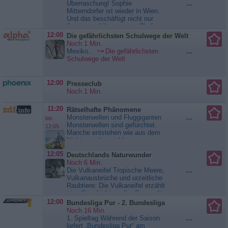
Überraschung! Sophie
...
so leicht ist. Nach Tilias
Mitterndorfer ist wieder in Wien.
Niederlage wird schnell klar, dass
Und das beschäftigt nicht nur
jemand für ihre Schmach...
Jennes und ihren neuen Chef
Walking on Sunshine
Lukas, sondern auch Otto. Denn
12:00
Die gefährlichsten Schulwege der Welt
Sophie plant wieder in ihren alten
Noch 1 Min.
Job als Wettermoderatorin
Mexiko...
Die gefährlichsten
...
einzusteigen. Als auch Willi
Schulwege der Welt
plötzlich wieder auftaucht, ist
Conny kurz hin und hergerissen,...
Walking on Sunshine
12:00
Presseclub
Noch 1 Min.
11:20
Rätselhafte Phänomene
Monsterwellen und Fluggiganten
...
bis
Monsterwellen sind gefürchtet.
12:05
Manche entstehen wie aus dem
Nichts, andere schlagen
regelmäßig auf den Strand. Dirk
12:05
Deutschlands Naturwunder
Steffens begibt sich wieder auf die
Noch 6 Min.
Spur der „Rätselhaften
Die Vulkaneifel Tropische Meere,
...
Phänomene“. Wie ein Motor halten
Vulkanausbrüche und urzeitliche
Naturgesetze das Leben auf der
Raubtiere: Die Vulkaneifel erzählt
Erde am Laufen. Sie bestimmen,
eine Geschichte voller Gegensätze
wann und wo der Wind weht,...
- von fossilen Riffen bis zum
Rätselhafte Phänomene
12:00
Bundesliga Pur - 2. Bundesliga
Vermächtnis ruhender Kraterseen.
Noch 16 Min.
Die Vulkaneifel steht
1. Spieltag Während der Saison
...
stellvertretend für die geologische
liefert „Bundesliga Pur“ am