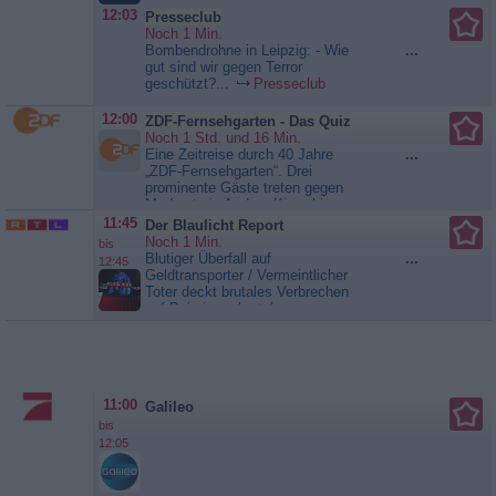
12:03
Presseclub
Noch 1 Min.
Bombendrohne in Leipzig: - Wie
...
gut sind wir gegen Terror
geschützt?...
Presseclub
12:00
ZDF-Fernsehgarten - Das Quiz
Noch 1 Std. und 16 Min.
Eine Zeitreise durch 40 Jahre
...
„ZDF-Fernsehgarten“. Drei
prominente Gäste treten gegen
Moderatorin Andrea Kiewel in
sieben Quizrunden an. Spielleiter
11:45
Der Blaulicht Report
ist Joachim Llambi. Gäste der
Noch 1 Min.
bis
Sendung: Lutz van der Horst,
Blutiger Überfall auf
...
12:45
Janine Kunze, Vincent Gross und
Geldtransporter / Vermeintlicher
die Goldisch Meenzer...
ZDF-
Toter deckt brutales Verbrechen
Fernsehgarten - Das Quiz
auf Bei einem brutalen
Raubüberfall wird ein Geldbote
angeschossen. Die Polizisten im
Einsatz setzen alles daran, das zu
allem entschlossene Täter-Duo zu
fassen. Indes erhält die Polizei
11:00
Galileo
einen dramatischen Notruf aus
einem Schwimmbad. Doch die
bis
Person, die anrief, ist nicht
12:05
ansprechbar, und das...
Der
Blaulicht Report