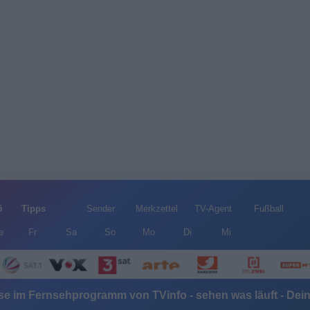
5
Tipps
Sender
Merkzettel
TV-Agent
Fußball
e
Fr
Sa
So
Mo
Di
Mi
e im Fernsehprogramm von TVinfo - sehen was läuft - De
Alle Sender