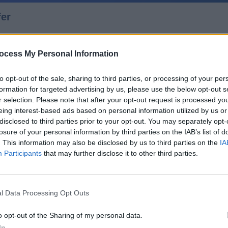
fer
ocess My Personal Information
to opt-out of the sale, sharing to third parties, or processing of your per
formation for targeted advertising by us, please use the below opt-out s
<<
r selection. Please note that after your opt-out request is processed y
eing interest-based ads based on personal information utilized by us or
Merkmale
Land
gefunden
disclosed to third parties prior to your opt-out. You may separately opt-
 Ford
USA 2026
losure of your personal information by third parties on the IAB’s list of
 Fedora
. This information may also be disclosed by us to third parties on the
IA
 Ford
USA 2026
Participants
that may further disclose it to other third parties.
ltfilm
des - Die Geschichte der
2010
en - Malaria, Gelbfieber und
l Data Processing Opt Outs
Deutschland
o opt-out of the Sharing of my personal data.
stralia
Australien 2014
In