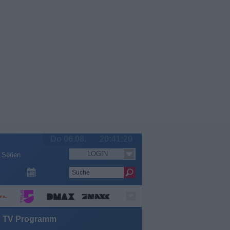
Do 06.08.
20:41:20
LOGIN
Serien
in TV Programm