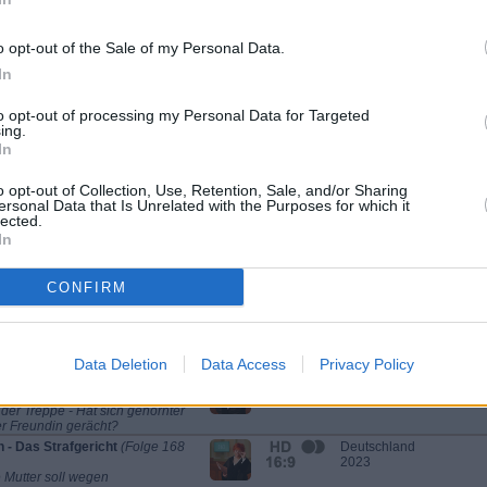
Neffe
stralia
Australien 2014
o opt-out of the Sale of my Personal Data.
inda
In
e
(Folge 80)
Deutschland
2023
to opt-out of processing my Personal Data for Targeted
ing.
Geschäfte in Texas
USA 2013
In
 - Die Häschenschule
(Folge 16)
Deutschland
o opt-out of Collection, Use, Retention, Sale, and/or Sharing
er Weisheit
2024
ersonal Data that Is Unrelated with the Purposes for which it
lected.
 7927 Staffel: 45)
Deutschland
In
erallee
2026
CONFIRM
Das Strafgericht
(Folge 334 Staffel:
Deutschland
2024
eleabend mit guten Freunden endet
ichen Katastrophe
Data Deletion
Data Access
Privacy Policy
Das Strafgericht
(Folge 266 Staffel:
Deutschland
2024
 der Treppe - Hat sich gehörnter
r Freundin gerächt?
 - Das Strafgericht
(Folge 168
Deutschland
2023
 Mutter soll wegen