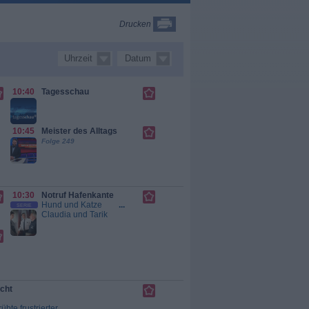
Drucken
Uhrzeit
Datum
10:40
Tagesschau
10:45
Meister des Alltags
Folge 249
10:30
Notruf Hafenkante
Hund und Katze
...
SERIE
Claudia und Tarik
werden zu einem
Einbruch gerufen
und finden in der
Garage den Täter -
übel zugerichtet
vom Wachhund
des Hauses. Der
icht
Mann ist für die
Polizisten kein
übte frustrierter
...