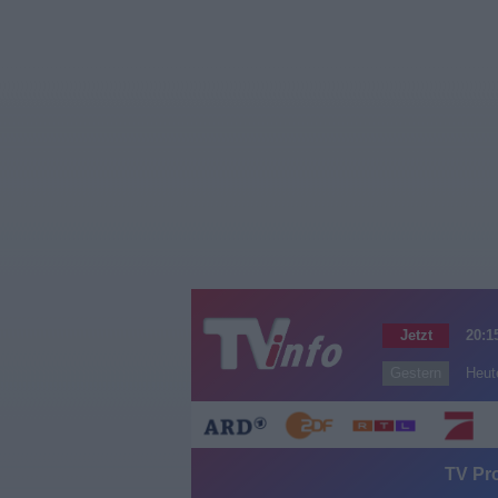
Jetzt
20:1
Gestern
Heut
TV Pro