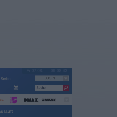
Fr 07.08.
09:08:44
LOGIN
Serien
s läuft