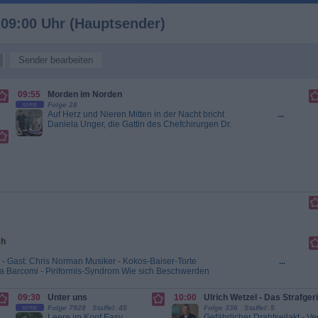
09:00 Uhr (Hauptsender)
Sender bearbeiten
09:55
Morden im Norden
Folge 28
SERIE
Auf Herz und Nieren Mitten in der Nacht bricht
...
Daniela Unger, die Gattin des Chefchirurgen Dr.
Norbert Unger, im Uniklinikum Lübeck zusammen.
Die Untersuchung des Toxikologen ergibt, dass
die Frau mit einem wasserlöslichen Alkaloid
vergiftet wurde. Von einer Krankenschwester
erfahren Finn Kiesewetter und Sandra...
Morden im Norden
ch
r - Gast: Chris Norman Musiker - Kokos-Baiser-Torte
...
a Barcomi - Piriformis-Syndrom Wie sich Beschwerden
ng Welche Tipps wirklich...
Volle Kanne - Service
09:30
Unter uns
10:00
Ulrich Wetzel - Das Strafger
Folge 7928 Staffel: 45
Folge 336 Staffel: 5
SERIE
Leere im Kopf Easy
...
Gefährlicher Drahtseilakt - Ver