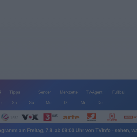
5
Tipps
Sender
Merkzettel
TV-Agent
Fußball
e
Sa
So
Mo
Di
Mi
Do
gramm am Freitag, 7.8. ab 09:00 Uhr von TVinfo - sehen, wa
Alle Sender