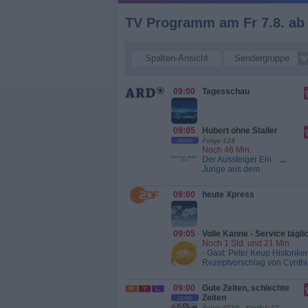
TV Programm am Fr 7.8. ab 
Spalten-Ansicht
Sendergruppe
09:00
Tagesschau
09:05
Hubert ohne Staller
Folge 124
SERIE
Noch 46 Min.
Der Aussteiger Ein
...
Junge aus dem
Waisenhaus wird
beim Diebstahl in
09:00
heute Xpress
Barbara Hansens
Laden erwischt.
Heimleiter Dr.
Kleber kann sich
09:05
Volle Kanne - Service tägli
nicht mehr dazu
Noch 1 Std. und 21 Min.
äußern, denn er ist
- Gast: Peter Keup Historike
vom Balkon
Rezeptvorschlag von Cynthi
gestürzt und war
lindern lassen - Grillreinigu
sofort tot. Ein
täglich
tragischer Unfall?
09:00
Gute Zeiten, schlechte
Eines der
Zeiten
SERIE
Waisenkinder
Folge 8580 Staffel: 37