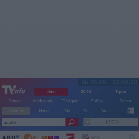
Mi 05.08.
23:49:21
Jetzt
20:15
Tipps
Sender
Merkzettel
TV-Agent
Fußball
Serien
Gestern
Heute
Do
Fr
Sa
LOGIN