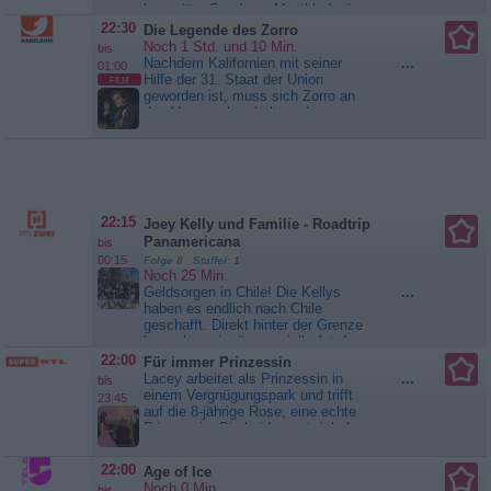
legendäre Sendung „Musikladen“,
rasanter Aufstieg in den 1970er
mit der Radio Bremen in den
Jahren ist...
We Want the Funk!
22:30
Die Legende des Zorro
1970er und 1980er Jahren
Noch 1 Std. und 10 Min.
bis
Musikgeschichte schrieb, wurde
Nachdem Kalifornien mit seiner
...
01:00
am 23. Januar 1974 nach der
Hilfe der 31. Staat der Union
FILM
zehnten Folge ein einzigartiges
geworden ist, muss sich Zorro an
Konzert mit dem amerikanischen
das Versprechen halten, das er
Musiker und seiner...
Stevie
einst seiner Frau Elena gegeben
Wonder
hat: seine geheimnisvolle Identität
aufgeben und fortan ein normales
Leben als Don Alejandro de la
Vega führen. Doch so leicht fügt
sich der...
Die Legende des
22:15
Joey Kelly und Familie - Roadtrip
Zorro
Panamericana
bis
00:15
Folge 8 Staffel: 1
Noch 25 Min.
Geldsorgen in Chile! Die Kellys
...
haben es endlich nach Chile
geschafft. Direkt hinter der Grenze
bemerken sie die spezielle Art der
Chilenen mit dem Tod umzugehen.
22:00
Für immer Prinzessin
Überall sind links und rechts neben
Lacey arbeitet als Prinzessin in
...
bis
der Straße hunderte von sehr
einem Vergnügungspark und trifft
23:45
schönen Denkmälern, an denen die
auf die 8-jährige Rose, eine echte
Angehörigen um ihre Toten trauern,
Prinzessin. Die beiden entwickeln
die sie durch...
Joey Kelly und
eine Freundschaft, und Roses
Familie - Roadtrip Panamericana
attraktiver Vater bietet Lacey die
22:00
Age of Ice
Möglichkeit, in ihr Königreich zu
Noch 0 Min.
bis