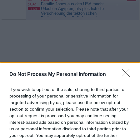
reisen und dort die Rolle der neuen
Familie Jones aus den USA macht
...
23:50
Gouvernante zu...
Für immer
Urlaub in Ägypten, als plötzlich die
FILM
Prinzessin
Verschiebung der tektonischen
Platten massive Erdbeben und
Zerstörungen auslöst. Überall
herrscht Chaos. Eine weltweite
Eiszeit bahnt sich an, die Nächte
werden lebensbedrohlich. Wie
können Jack, seine Frau und die
Kinder die...
Age of Ice
Do Not Process My Personal Information
If you wish to opt-out of the sale, sharing to third parties, or
processing of your personal or sensitive information for
22:15
Outback Opal Hunters - Edelsteinjagd in
targeted advertising by us, please use the below opt-out
Australien
bis
section to confirm your selection. Please note that after your
23:10
Folge 15 Staffel 8
opt-out request is processed you may continue seeing
Vom Regen in die Traufe? Angel
...
Dempsey und Issy Glen sind mit
interest-based ads based on personal information utilized by
einem großen Fund in die Saison
us or personal information disclosed to third parties prior to
gestartet. Doch ihre Glückssträhne
23:10
DMAX News
your opt-out. You may separately opt-out of the further
hielt nicht lange an. Außerdem
Folge 3 Staffel: 1