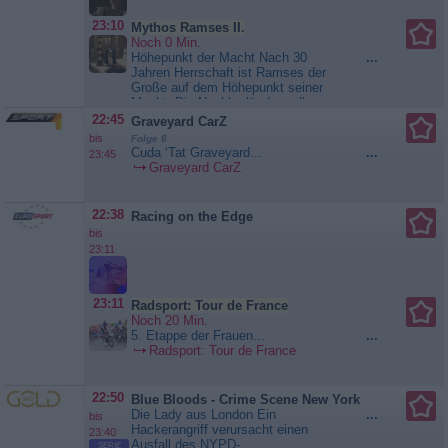
Trauminseln
erobern. Er scheitert - und dennoch
23:10
Mythos Ramses II.
wird der Feldzug zum Triumph. Die
Noch 0 Min.
verfeindeten Hethiter bieten ihm
Höhepunkt der Macht Nach 30
...
einen Waffenstillstand an, und
Jahren Herrschaft ist Ramses der
Ramses lässt sich im Anschluss
Große auf dem Höhepunkt seiner
als Sieger darstellen....
Mythos
Macht. Die Nachbarländer zollen
Ramses II.
dem Pharao Respekt und Tribut,
22:45
Graveyard CarZ
während sein Volk ihn als Gott
bis
Folge 6
verehrt. Ramses feiert zum 30-
Cuda ‘Tat Graveyard...
...
23:45
jährigen Regierungsjubiläum das
Graveyard CarZ
Sed-Fest. Dabei vollzieht der über
50-jährige Pharao magische und...
Mythos Ramses II.
22:38
Racing on the Edge
bis
23:11
23:11
Radsport: Tour de France
Noch 20 Min.
5. Etappe der Frauen...
...
Radsport: Tour de France
22:50
Blue Bloods - Crime Scene New York
Die Lady aus London Ein
...
bis
Hackerangriff verursacht einen
23:40
Ausfall des NYPD-
SERIE