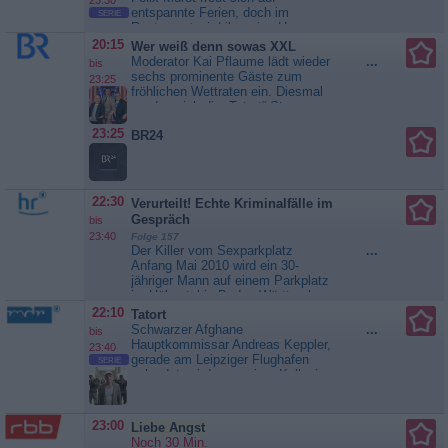
verblüffend ähnlich sieht. Murot
23:30
entspannte Ferien, doch im
SERIE
sucht Walter auf, und die beiden
Restaurant wird ihm eine Haxe
verbringen einen...
Tatort
serviert, die er nicht bestellt hat.
20:15
Wer weiß denn sowas XXL
Die Bedienung verwechselt ihn mit
Moderator Kai Pflaume lädt wieder
...
bis
Walter Boenfeld, einem
sechs prominente Gäste zum
23:25
Gebrauchtwagenhändler, der ihm
fröhlichen Wettraten ein. Diesmal
verblüffend ähnlich sieht. Murot
werden sich die „Tatort“-Stars
sucht Walter auf, und die beiden
Harald Krassnitzer und Adele
verbringen einen...
Tatort
23:25
BR24
Neuhauser, die Fußball-Experten
Christoph Kramer und Jochen
Breyer sowie die Top-Models Lena
Gercke und Nadja Auermann mit
viel Spaß mächtig ins...
Wer
22:30
Verurteilt! Echte Kriminalfälle im
weiß denn sowas XXL
Gespräch
bis
23:40
Folge 157
Der Killer vom Sexparkplatz
...
Anfang Mai 2010 wird ein 30-
jähriger Mann auf einem Parkplatz
im Hölzertal in Baden-Württemberg
erschossen aufgefunden. Zwei
22:10
Tatort
Monate später stirbt ein 70-
Schwarzer Afghane
...
bis
Jähriger auf einem Parkplatz an
Hauptkommissar Andreas Keppler,
23:40
der A5 bei Mörfelden-Walldorf in
gerade am Leipziger Flughafen
SERIE
Hessen. Auch dieser Mann ist
gelandet, wird von seiner Kollegin
hinterrücks erschossen worden -
Eva Saalfeld auf direktem Weg zu
mit derselben Waffe....
einem Tatort gerufen. Ein junger
Verurteilt! Echte Kriminalfälle im
Afghane ist in den frühen
23:00
Liebe Angst
Gespräch
Morgenstunden auf einer Wiese
Noch 30 Min.