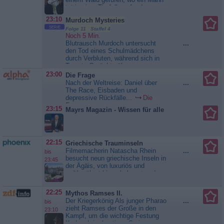
tot in einer Tierfalle gefunden
wurde. Die Spuren deuten auf
23:10
Murdoch Mysteries
einen Angriff durch ein Tier hin,
SERIE
doch Higgins vermutet etwas
Folge 11 Staffel 4
Noch 5 Min.
anderes. An einem abgelegenen
Blutrausch Murdoch untersucht
...
Campingplatz entdeckt das Team
den Tod eines Schulmädchens
eine wilde junge Frau in einem...
durch Verbluten, während sich in
Murdoch Mysteries
Toronto Gerüchte über
Vampirismus breit...
Murdoch
23:00
Die Frage
Mysteries
Nach der Weltreise: Daniel über
...
The Race, Eisbaden und
depressive Rückfälle...
Die
Frage
23:15
Mayrs Magazin - Wissen für alle
22:15
Griechische Trauminseln
Filmemacherin Natascha Rhein
...
bis
besucht neun griechische Inseln in
23:45
der Ägäis, von luxuriös und
weltberühmt bis unbekannt und
idyllisch. Jede Insel hat ihr eigenes
Gesicht und ihren eigenen
22:25
Mythos Ramses II.
Charakter. Allen gemeinsam ist,
Der Kriegerkönig Als junger Pharao
...
bis
dass sie Sehnsuchtsorte sind, die
zieht Ramses der Große in den
23:10
eine magische Anziehungskraft auf
Kampf, um die wichtige Festung
Urlauber aus...
Griechische
Kadesch im heutigen Syrien zu