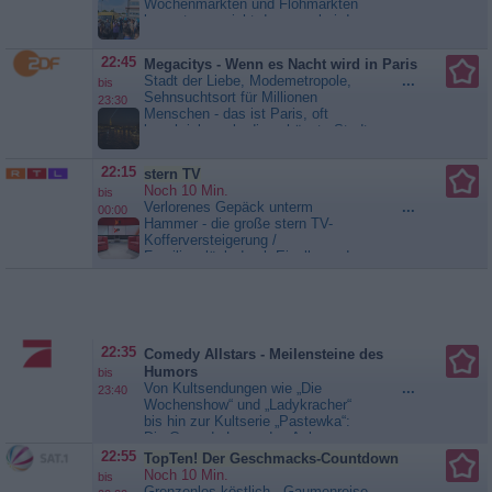
Wochenmärkten und Flohmärkten
kommt man nicht daran vorbei: In
unglaublichen Mengen wird
Kleidung mit dem Label „Made in
22:45
Megacitys - Wenn es Nacht wird in Paris
Italy“ verkauft, aber zu
Stadt der Liebe, Modemetropole,
...
bis
Billigpreisen, die kaum zu erklären
Sehnsuchtsort für Millionen
23:30
sind. Was steckt dahinter? Danilo
Menschen - das ist Paris, oft
Ceccarelli, „Senior Coordinator“ der
beschrieben als die schönste Stadt
Europäischen...
Trügerische
der Welt. ZDF-Korrespondentin
Etiketten
Anne Arend lädt zu einer
22:15
stern TV
nächtlichen Reise ein. Von der
Noch 10 Min.
bis
Dämmerung bis zum
Verlorenes Gepäck unterm
...
00:00
Morgengrauen begegnet sie
Hammer - die große stern TV-
Menschen, die arbeiten, kämpfen,
Kofferversteigerung /
helfen,...
Megacitys - Wenn es
Familienglück durch Eizellspende -
Nacht wird in Paris
Warum das in Deutschland
verboten ist und wie sich Natalie
trotzdem ihren Traum erfüllte /
Erster deutscher Olympia-Surfer:
Leon Glatzer kämpft sich zurück
22:35
Comedy Allstars - Meilensteine des
an die Weltspitze /...
stern TV
Humors
bis
Von Kultsendungen wie „Die
...
23:40
Wochenshow“ und „Ladykracher“
bis hin zur Kultserie „Pastewka“:
Die Comedy-Legenden Anke
Engelke, Bastian Pastewka,
22:55
TopTen! Der Geschmacks-Countdown
Annette Frier, Christoph Maria
Noch 10 Min.
bis
Herbst und viele mehr verraten ihre
Grenzenlos köstlich - Gaumenreise
...