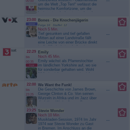
00:00
persönlichen Comedy-Highlights
um die Welt „Top Ten!“ verlässt die
und schauen auf Meilensteine
heimische Komfortzone, um die
ihrer...
Comedy Allstars -
kuriosesten, leckersten und auch
Meilensteine des Humors
mutigsten Spezialitäten der Welt
23:00
Bones - Die Knochenjägerin
zu finden. Hier gibt es Kaktus-
SERIE
Folge 10 Staffel: 12
Suppe auf Curaçao, hauchdünnes
Noch 5 Min.
„Taschentuch-Brot“ in Malaysia
Tief gesunken und tief gefallen
...
und eine Hühnerkopf-Pastete, die
Mitten auf einer Landstraße fällt
englischen Humor auf den Teller
eine Leiche von einer Brücke direkt
bringt. Diese...
TopTen! Der
in die Windschutzscheibe eines
Geschmacks-Countdown
Cabriofahrers. Wie sich
22:29
Emily
herausstellt, handelt es sich
Noch 45 Min.
bis
hierbei um den Businessmann Ron
Emily wächst als Pfarrerstochter
...
00:35
Bergmann, der im
im ländlichen Yorkshire auf, wo sie
FILM
Matratzengeschäft tätig war,
für sonderbar gehalten wird. Wohl
jedoch kurz vor seinem Tod ins
fühlt sie sich nur, wenn sie sich
Filmgeschäft gewechselt ist.
schreibend in ihre Fantasiewelt
Booth...
Bones - Die
zurückziehen kann. Ihre
22:00
We Want the Funk!
Knochenjägerin
Geschichten werden als
Die Geschichte von James Brown,
...
bis
Spinnereien abgetan, Emily soll
George Clinton & Co. Von seinen
23:25
lieber zum Familienunterhalt
Wurzeln in Afrika und im Jazz über
beitragen und als...
Emily
die frühen Werke James Browns
bis hin zu Parliament-Funkadelic:
23:25
Stevie Wonder
„We Want The Funk!“ zeichnet die
Noch 10 Min.
Entwicklung des Funk nach. Als
Musikladen-Session, 1974 Im Jahr
...
urbanes Genre spiegelt er das
1974 war Stevie Wonder zu Gast
Lebensgefühl der
in Bremen. Im Anschluss an die
Bürgerrechtsbewegung wider; sein