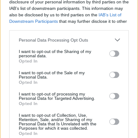
setzen den Schatzsucherinnen die
disclosure of your personal information by third parties on the
DMAXNews 05.08.2026...
...
hohen Treibstoffkosten zu. Und
DMAX News
IAB’s list of downstream participants. This information may
nun wurde bei einem Unwetter
auch noch ihr Claim überflutet.
also be disclosed by us to third parties on the
IAB’s List of
South Australia macht es den
23:15
Outback Opal Hunters - Edelsteinjagd in
Downstream Participants
that may further disclose it to other
beiden...
Outback Opal Hunters
Australien
third parties.
- Edelsteinjagd in Australien
Folge 16 Staffel 8
Noch 25 Min.
Auf dem Weg zur Million Isaac
...
Personal Data Processing Opt Outs
Andreou, Kelly Taylor und ihr
Lebensgefährte Dan Hollis
I want to opt-out of the Sharing of my
versuchen im Südwesten von
personal data.
Queensland, eine tiefgelegene
22:10
RAW
Opted In
Schicht Yowah-Nüsse zu erreichen
Noch 45 Min.
bis
- seltene Eisensteinkugeln, die mit
00:35
Opal gefüllt sind. Dan hat mit dem
I want to opt-out of the Sale of my
Bagger die Decke einer
Personal Data.
stillgelegten unterirdischen Mine
Opted In
entfernt und das...
Outback
22:20
Die große Sause
Opal Hunters - Edelsteinjagd in
I want to opt-out of processing my
Noch 1 Std. und 5 Min.
Australien
bis
Personal Data for Targeted Advertising.
1942, Paris: Ein britischer Flieger,
...
00:55
der sich gerade auf dem Weg
Opted In
FILM
zurück nach England befindet, wird
unverhofft abgeschossen. Die
I want to opt-out of Collection, Use,
Insassen, drei britische Soldaten,
Retention, Sale, and/or Sharing of my
landen nun notgedrungen mithilfe
Personal Data that Is Unrelated with the
von Fallschirmen auf
Purposes for which it was collected.
französischem Boden. Dort
Opted In
befinden sie sich allerdings in