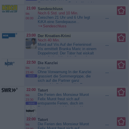
Computersytems. Franks Kontakt
zu Sloan Thompson, einer
21:00
Sendeschluss
Spezialistin im Bereich
Noch 6 Std. und 10 Min.
bis
Cybersecurity, scheint die Lösung
Zwischen 21 Uhr und 6 Uhr legt
...
06:00
des Problems zu sein. Für Danny
KiKA eine Sendepause...
und Baez kommt diese Hilfe
Sendeschluss
jedoch zu spät: Ohne die
Unterstützung der Datenbanken
23:00
Der Kroatien-Krimi
bleibt den beiden...
Blue Bloods
Noch 40 Min.
- Crime Scene New York
Mord auf Vis Auf der Ferieninsel
...
Vis ermittelt Branka Maric in einem
Doppelmord: Der Täter hat eiskalt
einen Antiquitätenhändler und
einen Sammler erschossen. Beide
22:50
Die Kanzlei
wurden von Split auf die Insel
bis
Folge 34
gelockt, um verschollene
Ohne Vorwarnung In der Kanzlei
...
23:40
Sondermünzen aus der Zeit des
grassiert die Sommergrippe, die
SERIE
Ustascha-Regimes zu kaufen. Die
sich auf die Partner ganz
Ermittlungen des örtlichen...
unterschiedlich auswirkt: Das
Der Kroatien-Krimi
Fieber macht Markus Gellert
22:00
Tatort
hyperaktiv. Isa von Brede, die sich
Die Ferien des Monsieur Murot
...
bis
mit homöopathischen Mitteln
Felix Murot freut sich auf
23:30
eindeckt, fesselt die Krankheit
entspannte Ferien, doch im
SERIE
dagegen vorübergehend ans Bett.
Restaurant wird ihm eine Haxe
Gellert vertritt den Tischler
serviert, die er nicht bestellt hat.
Harald...
Die Kanzlei
Die Bedienung verwechselt ihn mit
22:00
Tatort
Walter Boenfeld, einem
Die Ferien des Monsieur Murot
...
bis
Gebrauchtwagenhändler, der ihm
Felix Murot freut sich auf