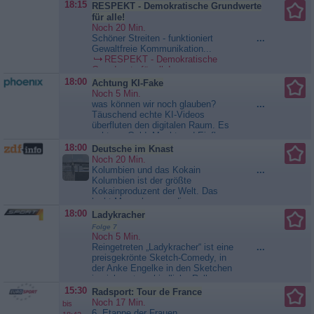
18:15
RESPEKT - Demokratische Grundwerte
erarbeitete zunächst ein Konzept,
beantragte anschließend
für alle!
zahlreiche Genehmigungen und
Noch 20 Min.
ließ später einen Container
Schöner Streiten - funktioniert
...
ausbauen. Pünktlich zum...
Gewaltfreie Kommunikation...
Nordtour
RESPEKT - Demokratische
Grundwerte für alle!
18:00
Achtung KI-Fake
Noch 5 Min.
was können wir noch glauben?
...
Täuschend echte KI-Videos
überfluten den digitalen Raum. Es
geht um Geld, Macht und Einfluss.
KI erschafft perfekte
18:00
Deutsche im Knast
Täuschungen: Die Grenze
Noch 20 Min.
zwischen real und nicht real
Kolumbien und das Kokain
...
verschwimmt zunehmend.
Kolumbien ist der größte
Gemeinsam mit Jasmina
Kokainproduzent der Welt. Das
Neudecker geht Professor Harald
lockt Menschen an, die vom
Lesch der Frage nach, wie diese
schnellen Geld durch
18:00
Ladykracher
Technologie...
Achtung KI-Fake
Drogenschmuggel träumen. Diese
Folge 7
Träume füllen Kolumbiens
Noch 5 Min.
Gefängnisse mit Ausländern.
Reingetreten „Ladykracher“ ist eine
...
Drogenhandel ist das
preisgekrönte Sketch-Comedy, in
Hauptverbrechen, weswegen
der Anke Engelke in den Sketchen
Ausländer in Kolumbien verurteilt
in viele unterschiedliche Rollen
werden. Josef aus Wien wollte...
schlüpft. Mit pointiertem Humor,
15:30
Radsport: Tour de France
Deutsche im Knast
scharfer Beobachtungsgabe und
Noch 17 Min.
bis
viel Situationskomik nimmt die
6. Etappe der Frauen...
...