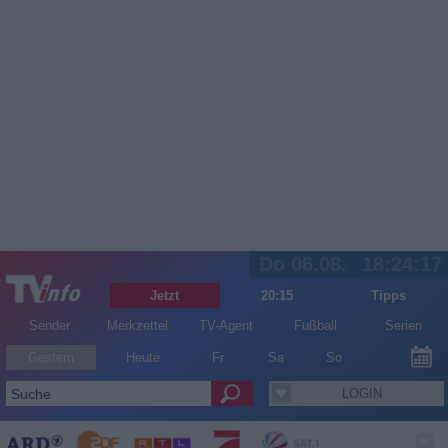
Do 06.08.
18:24:17
Jetzt
20:15
Tipps
Sender
Merkzettel
TV-Agent
Fußball
Serien
Gestern
Heute
Fr
Sa
So
LOGIN