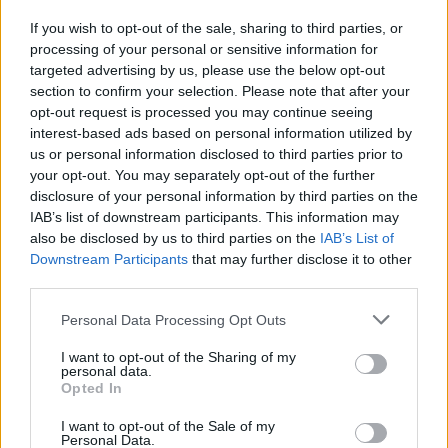
er bei Michael Manousakis genau
17:35
Detektiv Conan
Control: Schwedens
an der richtigen Adresse. Auf dem
Die Liebe der Rechtsanwältin Eri
...
Grenzschützer
bis
If you wish to opt-out of the sale, sharing to third parties, or
Gelände von „Morlock Motors“ in
Kisaki Anhand eines alten
18:05
Peterslahr warten Hunderte
processing of your personal or sensitive information for
Fotoalbums ihrer Eltern stellt Ran
SERIE
ausrangierte Fahrzeuge der
fest, dass der Jahrestag ihrer
targeted advertising by us, please use the below opt-out
amerikanischen Streitkräfte auf
ersten Verabredung ansteht. Zur
section to confirm your selection. Please note that after your
einen neuen...
Steel Buddies -
Feier des Tages bringt sie ihrer
Stahlharte Geschäfte
18:05
One Piece
opt-out request is processed you may continue seeing
Mutter einen Blumenstrauß in die
Noch 5 Min.
SERIE
Kanzlei. Doch Eri ist davon wenig
interest-based ads based on personal information utilized by
Sturm gegen Sturmflut! - Hakuba
...
begeistert. Als sie einen Anruf
us or personal information disclosed to third parties prior to
gegen Dellinger Während Gladius
erhält und zu einem geheimen
mit seinen Teufelskräften beginnt,
Treffen aufbricht,...
Detektiv
your opt-out. You may separately opt-out of the further
Teile von Dress Rosa in die Luft zu
Conan
disclosure of your personal information by third parties on the
sprengen, legt sich Cavendish mit
17:55
M*A*S*H
Bartolomeo an. Als sich dem
IAB’s list of downstream participants. This information may
bis
Folge 15 Staffel: 10
Trubel auch noch Dellinger
Noch 0 Min.
also be disclosed by us to third parties on the
IAB’s List of
18:25
anschließt, wird es eng für die
Der Zahn muss raus! Hawkeye hat
...
SERIE
Downstream Participants
that may further disclose it to other
Widerstandskämpfer. Doch dann
schwer mit Major Weems zu
übernimmt Cavendishs zweite
third parties.
kämpfen. Der will, dass weiße
Persönlichkeit Hakuba...
One
Soldaten vorrangig behandelt
18:25
Piece
King of Queens
werden können, da angeblich nur
Personal Data Processing Opt Outs
SERIE
sie an der Front was taugen.
Folge 24 Staffel: 4
...er hat doch gebohrt! Doug hat
...
Währenddessen plagen Charles
starke Zahnschmerzen. Da hilft nur
Winchester schlimme
I want to opt-out of the Sharing of my
noch eine Wurzelbehandlung,
Zahnschmerzen, doch der Major
personal data.
meint sein Zahnarzt Dr. Farber.
hat Angst vor der...
M*A*S*H
Opted In
Dummerweise hat Dr. Farber vor
Kurzem erst herausgefunden, dass
I want to opt-out of the Sale of my
seine ehemalige Babysitterin
Personal Data.
Carrie früher Feuer und Flamme für