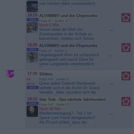
ist es bald so weit. Jasmin und
und Untoten dafür verantwortlich
Maik geben in den...
Hartz und
ist, dass in Gruselbruch niemand
herzlich - Tag für Tag Rostock
gern Halloween feiert. Ernest
18:15
ALVINNN!!! und die Chipmunks
schließt sich der Gruppe an, um
SERIE
mehr herauszufinden. Gleichzeitig
Folge 47 Staffel: 4
Noch 0 Min.
hat Arthur ihn ohne sein Wissen
Simon rettet die Welt Um
...
verkabelt, weil auch er hinter der
Zusatzpunkte in der Schule zu
Gang her ist,...
Monster Loving
bekommen, melden sich Simon
Maniacs
und Jeanette zu einem Kurs im
18:25
ALVINNN!!! und die Chipmunks
Naturkundeunterricht an. Als
SERIE
Folge 48 Staffel: 4
Simon mit einer Schachtel nach
Ungelangweilt Alvin ist schrecklich
...
Hause kommt, muss Alvin
gelangweilt und macht Dave für
unbedingt wissen, was drin...
seine Langeweile verantwortlich.
ALVINNN!!! und die Chipmunks
Dieser glaubt, dass Alvin sich nicht
mit sich selbst beschäftigen kann
17:10
Sliders
und nimmt ihm das Handy...
bis
Folge 410 Staffel 4
ALVINNN!!! und die Chipmunks
Quinn außer Gefecht Rembrandt
...
18:10
verliebt sich in die Ärztin Dr. Grace
SERIE
Venable . Aber nachdem sich die
beiden näher gekommen sind,
18:10
Star Trek - Das nächste Jahrhundert
macht die Doktorin dem
SERIE
Folge 107 Staffel 5
Soulsänger „Crying Man“ ein
Noch 40 Min.
verheerendes Geständnis: Sie war
Wiedervereinigung? - Teil 1 Ist
...
als Kollaborateurin für die
Spock zum Feind übergelaufen?
Kromaggs tätig! Aufgrund ihrer
Als Picard erfährt, dass der
Zusammenarbeit mit der
sagenumwobene Botschafter auf
feindlichen Spezies wird...
Romulus gesichtet wurde, begibt er
Sliders