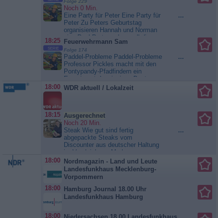
Folge 229
denverschwundenen Armreif von
Lucy
Noch 0 Min.
Frau Urschrei wiederzufinden?
Eine Party für Peter Eine Party für
...
Dummerweise vergisst Minus Drei
Peter Zu Peters Geburtstag
über die Ermittlungen sein
organisieren Hannah und Norman
Schulprojekt - er sollte mit Magma
eine Pool-Party und es soll die
zusammen eine...
Minus Drei
18:25
Feuerwehrmann Sam
beste aller Zeiten werden. Aber mit
und die wilde Lucy
SERIE
Folge 174
ihrer Hektik bringt Hannah alle
Paddel-Probleme Paddel-Probleme
...
durcheinander. Als sie Mike mit
Professor Pickles macht mit den
einer Megaphon-Durchsage
Pontypandy-Pfadfindern ein
erschreckt, lässt der die Wimpel-
Experiment. In winzigen Booten,
Girlande los. Die fällt auf die...
sogenannten Korakeln, sollen sie
18:00
WDR aktuell / Lokalzeit
Feuerwehrmann Sam
wie einst die ersten Siedler nach
Pontypandy-Eiland fahren.
Währenddessen führt Penny, die
gerade ihr Examen als Sicherheits-
18:15
Ausgerechnet
Inspektorin bestanden hat, die...
Noch 20 Min.
Feuerwehrmann Sam
Steak Wie gut sind fertig
...
abgepackte Steaks vom
Discounter aus deutscher Haltung
im Vergleich zur Marken-
Importware aus Südamerika? 41,9
18:00
Nordmagazin - Land und Leute
Prozent aller Steaks werden in
Landesfunkhaus Mecklenburg-
Deutschland im Discounter gekauft
Vorpommern
(Quelle: GfK Consumer Panel).
18:00
Reporter Daniel Aßmann macht
Hamburg Journal 18.00 Uhr
den großen Geschmackstest mit
Landesfunkhaus Hamburg
einem...
Ausgerechnet
18:00
Niedersachsen 18.00 Landesfunkhaus