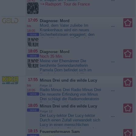
18:42
Sendung Alltagswahnsinn,
Radsport: Tour de France
gesellschaftliche Eigenheiten und
zwischenmenschliche...
Ladykracher
17:05
Diagnose: Mord
Mord, dem Vater zuliebe Im
...
bis
Krankenhaus wird ein neues
18:05
Sicherheitsteam engagiert; den
SERIE
alten Wachmann McReedy hat
man einfach gefeuert. Es kommt
zu einigen Pannen. Dann die
18:05
Diagnose: Mord
Katastrophe: Ein Patient wird
Noch 35 Min.
SERIE
erschlagen. Die Hauptverdächtigen
Meine vier Ehemänner Die
...
haben alle ein wasserdichtes Alibi.
berühmte Seriendarstellerin
Plötzlich fällt Dr. Mark Sloan
Pamela Dorn befindet sich im
McReedys Sohn Ralph...
Krankenhaus, um sich liften zu
Diagnose: Mord
lassen. Ex-Mann Joe überbringt ihr
17:55
Minus Drei und die wilde Lucy
eine schlechte Nachricht: Ihre
bis
Folge 11
nächste Hauptrolle wurde an eine
Radio Minus Drei Radio Minus Drei
...
18:05
Konkurrentin vergeben. Pamela
Die neueste Erfindung von Minus
SERIE
droht, ihn umzubringen. Wenig
Drei schlägt die Radiomoderatorin
später ist Joe wirklich tot. Eine...
Rocky Rumpel k.o. und dann
18:05
Minus Drei und die wilde Lucy
Diagnose: Mord
überschlagen sich die Ereignisse.
SERIE
Folge 12
Denn Minus bringt als neuer
Der Lucy-tektor Der Lucy-tektor
...
Moderator alles und alle
Durch einen Zufall verwandelt sich
durcheinander. Schnell wird Minus
Lucy in einen menschlichen
klar, dass er Rocky Rumpel wieder
Lügendetektor. Ob der Lucy-tektor
zu Bewusstsein bringen muss.
18:15
Feuerwehrmann Sam
Minus Drei hilft,
Gut,...
Minus Drei und die wilde
SERIE