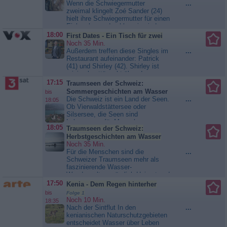
Simpsons so beliebt wie noch nie.
Wenn die Schwiegermutter
...
Sogar das Fernsehen hat Interesse
zweimal klingelt Zoé Sander (24)
an einem Koch-Duell...
Die
hielt ihre Schwiegermutter für einen
Simpsons
Einbrecher und schlug sie nieder.
Nun hat Ulrike Müller (48) sie
18:00
First Dates - Ein Tisch für zwei
angezeigt. Zeitgleich bekommt Zoé
Noch 35 Min.
Sander Ärger auf der Arbeit:
Außerdem treffen diese Singles im
...
Jemand verbreitet das Gerücht,
Restaurant aufeinander: Patrick
dass sie in der Physiopraxis
(41) und Shirley (42). Shirley ist
Massagen mit Happy End anbietet.
minimal enttäuscht über den
Ihre Beziehung mit Maxim...
Altersunterschied. Dabei stört sie
17:15
Traumseen der Schweiz:
Lenßen übernimmt
keinesfalls, dass Patrick ein Jahr
Sommergeschichten am Wasser
bis
jünger ist als sie. Sie irritiert
Die Schweiz ist ein Land der Seen.
...
18:05
vielmehr, dass er NUR ein Jahr
Ob Vierwaldstättersee oder
jünger ist. Als Thomas (60) Lisa...
Silsersee, die Seen sind
First Dates - Ein Tisch für zwei
Lebensraum für Menschen,
18:05
Traumseen der Schweiz:
Pflanzen und Tiere. Der Film stellt
Herbstgeschichten am Wasser
Menschen vor, die an ihren Ufern
Noch 35 Min.
leben. Auf dem Vierwaldstättersee
Für die Menschen sind die
...
verabschiedet sich Kapitän Kuno
Schweizer Traumseen mehr als
Stein von seinem Schiff. Am
faszinierende Wasser-
Walensee wagen sich...
Wunderwelten, nämlich Heimat und
Traumseen der Schweiz:
Lebensgrundlage im Wechsel der
Sommergeschichten am Wasser
17:50
Kenia - Dem Regen hinterher
Jahreszeiten. Nun ist es Herbst.
bis
Folge 1
Der Herbst taucht den Silsersee in
Noch 10 Min.
18:35
goldenes Licht. Romano Salis ist
Nach der Sintflut In den
...
Wildhüter und kümmert sich um
kenianischen Naturschutzgebieten
die Forellen des Sees. Am...
entscheidet Wasser über Leben