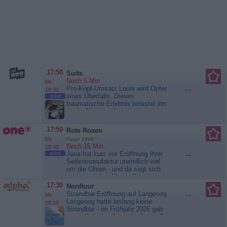
17:50
Suits
Noch 5 Min.
bis
Pro-Kopf-Umsatz Louis wird Opfer
...
18:30
eines Überfalls. Dieses
SERIE
traumatische Erlebnis belastet ihn
stark. Aber aus Angst, als
schwach zu gelten, verheimlicht er
zunächst den Vorfall. Unterdessen
17:50
Rote Rosen
arbeitet Alex mit Harveys Hilfe
bis
Folge 1866
daran, einen neuen Mandanten zu
Noch 15 Min.
18:40
gewinnen. Er hofft, so sein
Jana hat kurz vor Eröffnung ihrer
...
SERIE
Standing bei Robert verbessern
Seifenmanufaktur unendlich viel
zu...
Suits
um die Ohren - und da sagt sich
auch noch ihre Mutter Brigitte zum
Besuch an, um zu ‘helfen‘. Prompt
17:30
Nordtour
kommt es zum Konflikt. Mit ihrer
Strandbar-Eröffnung auf Langeoog
...
bis
Enkelin wiederum versteht sich
Langeoog hatte bislang keine
18:15
Brigitte wunderbar und unterstützt
Strandbar - im Frühjahr 2026 gab
Nathalie mit viel...
Rote Rosen
es endlich eine Ausschreibung. Der
Gastronom Ron Piekarski