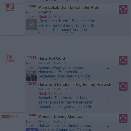
Traumseen der Schweiz:
und Tod. Dies zeigt sich am
Herbstgeschichten am Wasser
Beispiel von drei Tieren, die in der
17:55
Mein Lokal, Dein Lokal - Der Profi
größten Dürre seit 20 Jahren ums
kommt
bis
nackte Überleben kämpfen. Jede
Noch 30 Min.
18:55
der drei Hauptprotagonistinnen der
„Restaurant Korfu“, Burscheid Am
...
Doku-Serie führt eine
vierten Tag wird es griechisch: In
matriarchalisch organisierte
seinem „Restaurant Korfu“ in
Gruppe an. Die...
Kenia - Dem
Burscheid begrüßt Gastgeber Aki
Regen hinterher
die Mitstreiter mit griechischer
Herzlichkeit und einem Tisch voller
mediterraner Spezialitäten.
Zwischen duftenden Grillgerichten,
frischen Beilagen und traditionellen
17:14
Hartz Rot Gold
Rezepten setzt Aki auf...
Mein
bis
Folge 69 Staffel: 3
Lokal, Dein Lokal - Der Profi
Andere Wege gehen In der
...
18:12
kommt
Hansestadt Bremen ist die
Beziehung zwischen Mario (58)
und der 18 Jahre jüngeren Sabrina
18:12
Hartz und herzlich - Tag für Tag Rostock
endgültig in die Brüche gegangen.
Da sich Mario künftig keine volle
Folge 90 Staffel: 12
Noch 43 Min.
Miete mehr leisten kann, zieht er
Besuche Torsten stattet heute
...
vorübergehend in die Gartenlaube
seiner alten Heimat Waren einen
eines Arbeitskollegen. Hier hofft er,
Besuch ab. Er geht an dem Ort
den Kopf freizubekommen, aber...
vorbei, wo er aufgewachsen ist,
Hartz Rot Gold
und schwelgt in Erinnerungen. Der
17:55
Monster Loving Maniacs
61-Jährige genießt seine kleinen
bis
Folge 14 Staffel: 1
Auszeiten, die ihm helfen, den
Halloween Ernest findet heraus,
...
18:15
Kopf freizubekommen. In Rostock
dass eine Gruppe von Geistern
SERIE