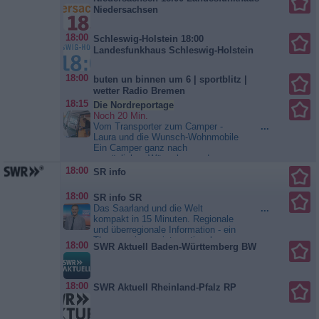
Niedersachsen
18:00
Schleswig-Holstein 18:00
Landesfunkhaus Schleswig-Holstein
18:00
buten un binnen um 6 | sportblitz |
wetter Radio Bremen
18:15
Die Nordreportage
Noch 20 Min.
Vom Transporter zum Camper -
...
Laura und die Wunsch-Wohnmobile
Ein Camper ganz nach
persönlichen Wünschen und
möglichst ökologisch, darauf hat
18:00
SR info
sich Laura Woggan spezialisiert. In
ihrer Vanmanufaktur in Weyhe
18:00
SR info SR
südlich von Bremen baut die 35-
Das Saarland und die Welt
...
Jährige Transporter zu
kompakt in 15 Minuten. Regionale
individuellen Wohnmobilen um und
und überregionale Information - ein
setzt damit voll auf den
Themenmix aus internationaler
Campingtrend. Im vergangenen
18:00
SWR Aktuell Baden-Württemberg BW
Politik und den Ereignissen des
Jahr haben...
Die Nordreportage
Tages in der Region. Täglich im
SR Fernsehen um 18.00 Uhr und
um 21.45 Uhr. Kurz nach TV-
18:00
SWR Aktuell Rheinland-Pfalz RP
Ausstrahlung auch im Internet
unter SRinfo.de und in der ARD
Mediathek....
SR info SR