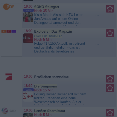
18:00
SOKO Stuttgart
Noch 35 Min.
SERIE
It‘s a Match Als sich KTU-Leiter
...
Jan Arnaud auf einem Online-
Datingportal anmeldet und dort
eine gewisse „Julia“ kennenlernt,
ahnt er nicht, dass er schon bald in
18:00
Explosiv - Das Magazin
einen Mordfall verwickelt sein wird.
Folge 150 Staffel: 17
Denn kurz darauf wird die Leiche
Noch 5 Min.
von Markus Müller gefunden, der
Folge #17.150 Aktuell, mitreißend
...
auf der Datingplattform mit einem
und gefährlich ehrlich - das ist
Fakeprofil...
SOKO Stuttgart
Deutschlands beliebtestes
tägliches Boulevard-Magazin.
„Explosiv“ präsentiert die
Geschichten, die Deutschland
bewegen und regelmäßig für
öffentliche Diskussionen sorgen.
Das RTL-Magazin knüpft immer
18:00
ProSieben :newstime
dort an, wo die Geschichten der
Menschen...
Explosiv - Das
18:10
Die Simpsons
Magazin
Noch 15 Min.
SERIE
Grilling Homer Homer soll mit dem
...
letzten Ersparten eine neue
Waschmaschine kaufen. Als er
jedoch mit einem Grill-Smoker, der
köstliches Fleisch grillt, nach
18:00
Lenßen übernimmt
Hause kommt, werden die
Noch 5 Min.