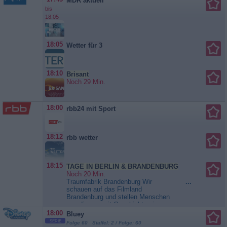
MDR aktuell
bis
18:05
18:05
Wetter für 3
18:10
Brisant
Noch 29 Min.
18:00
rbb24 mit Sport
18:12
rbb wetter
18:15
TAGE IN BERLIN & BRANDENBURG
Noch 20 Min.
Traumfabrik Brandenburg Wir
...
schauen auf das Filmland
Brandenburg und stellen Menschen
vor, die uns mit Geschichten in
andere Welten entführen. Wir
18:00
Bluey
besuchen das Traditionskino eines
SERIE
Folge 60 Staffel: 2 / Folge: 60