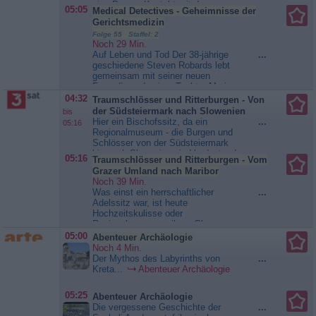
eine Person Kontakt mit der
05:05
Medical Detectives - Geheimnisse der
Polizei auf und behauptet, die Frau
Gerichtsmedizin
sei ermordet worden. Die
Folge 55 Staffel: 2
Polizisten bemühen sich nun, die
Noch 29 Min.
Untersuchung des Falles möglichst
Auf Leben und Tod Der 38-jährige
...
zügig wiederaufzunehmen. Doch
geschiedene Steven Robards lebt
bevor die Ermittlungen...
gemeinsam mit seiner neuen
Medical Detectives -
Freundin und seiner Tochter Marie
Geheimnisse der Gerichtsmedizin
in Dallas. Nachdem er an einem
04:32
Traumschlösser und Ritterburgen - Von
ganz gewöhnlichen Tag im Jahr
der Südsteiermark nach Slowenien
bis
1993 zu Abend gegessen hat und
Hier ein Bischofssitz, da ein
...
05:16
in der Messe war, fühlt er sich
Regionalmuseum - die Burgen und
plötzlich nicht gut. Da er Schaum
Schlösser von der Südsteiermark
vor dem Mund hat, alarmiert
bis nach Slowenien sind bedeutend
05:16
Traumschlösser und Ritterburgen - Vom
seine...
Medical Detectives -
für das kulturelle Selbstverständnis
Geheimnisse der Gerichtsmedizin
Grazer Umland nach Maribor
der Grenzregion. Ein Leben
Noch 39 Min.
zwischen historischer
Was einst ein herrschaftlicher
...
Bewusstseinsbildung und
Adelssitz war, ist heute
touristischem Auftrag - die
Hochzeitskulisse oder
Schlossbesitzer von der...
Regionalmuseum - ihren Glanz
Traumschlösser und
haben die Prachtbauten von der
05:00
Abenteuer Archäologie
Ritterburgen - Von der
Steiermark bis nach Slowenien bis
Noch 4 Min.
Südsteiermark nach Slowenien
heute bewahrt. So standhaft ihre
Der Mythos des Labyrinths von
...
Mauern sind, so sehr hat sich ihr
Kreta...
Abenteuer Archäologie
Nutzen geändert: Die Schlösser in
der Steiermark und...
05:25
Abenteuer Archäologie
Traumschlösser und
Die vergessene Geschichte der
...
Ritterburgen - Vom Grazer Umland