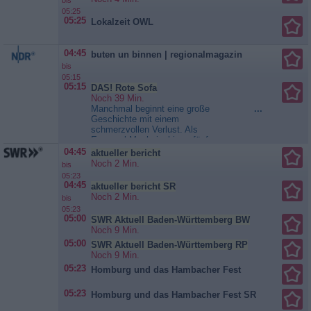
bis
05:25
05:25
Lokalzeit OWL
04:45
buten un binnen | regionalmagazin
bis
05:15
05:15
DAS! Rote Sofa
Noch 39 Min.
Manchmal beginnt eine große
...
Geschichte mit einem
schmerzvollen Verlust. Als
Emanuel Meshvinski vor fünf
Jahren seinen Vater verlor, da
04:45
aktueller bericht
übernahm er ein Erbe und eine
Noch 2 Min.
bis
Mission: die künstlerische Leitung
05:23
des Jewish Chamber Orchestra
04:45
aktueller bericht SR
Hamburg, das die Musik während
Noch 2 Min.
bis
der NS-Zeit verfolgter jüdischer...
05:23
DAS! Rote Sofa
05:00
SWR Aktuell Baden-Württemberg BW
Noch 9 Min.
05:00
SWR Aktuell Baden-Württemberg RP
Noch 9 Min.
05:23
Homburg und das Hambacher Fest
05:23
Homburg und das Hambacher Fest SR