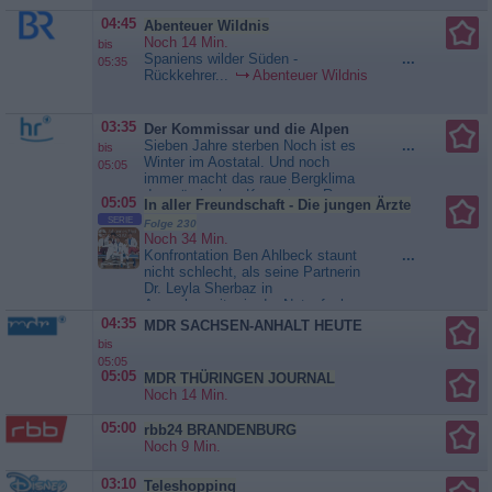
04:45
Abenteuer Wildnis
Noch 14 Min.
bis
Spaniens wilder Süden -
...
05:35
Rückkehrer...
Abenteuer Wildnis
03:35
Der Kommissar und die Alpen
Sieben Jahre sterben Noch ist es
...
bis
Winter im Aostatal. Und noch
05:05
immer macht das raue Bergklima
dem römischen Kommissar Rocco
05:05
In aller Freundschaft - Die jungen Ärzte
Schiavone zu schaffen. Von seiner
SERIE
Folge 230
Geliebten Nora fühlt er sich unter
Noch 34 Min.
Druck gesetzt. Sie kann ihn seine
Konfrontation Ben Ahlbeck staunt
...
verstorbene Frau Marina nicht
nicht schlecht, als seine Partnerin
vergessen machen - und auch
Dr. Leyla Sherbaz in
nicht die Leere, die seit ihrem
Ausgehgarnitur in der Notaufnahme
Tod...
Der Kommissar und die
erscheint - in Begleitung von Dr.
04:35
MDR SACHSEN-ANHALT HEUTE
Alpen
Martin Stein. Zusammen haben sie
bis
den Medizindoktoranden Zahit
05:05
Durand eingeliefert, der von einem
05:05
MDR THÜRINGEN JOURNAL
Auto erfasst wurde. Es muss
Noch 14 Min.
schnell gehandelt werden, denn...
In aller Freundschaft - Die
05:00
rbb24 BRANDENBURG
jungen Ärzte
Noch 9 Min.
03:10
Teleshopping