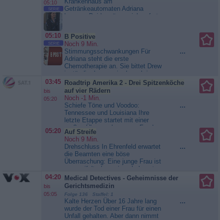
Krankenhaus am
05:10
Getränkeautomaten Adriana
SERIE
kennen. Beide mögen sich sofort,
verabreden sich abends zum
Essen und landen danach direkt im
05:10
B Positive
Bett. Am nächsten Tag - gerade
Noch 9 Min.
SERIE
als Drew den Freunden von seinem
Stimmungsschwankungen Für
...
neuen Glück erzählen will - erhält
Adriana steht die erste
er eine Nachricht von Adriana: Sie
Chemotherapie an. Sie bittet Drew
wolle ihn nicht...
B Positive
inständig darum, sie danach in
Ruhe zu lassen, doch der will sie
03:45
Roadtrip Amerika 2 - Drei Spitzenköche
aufmuntern und besucht sie.
auf vier Rädern
bis
Adriana reagiert allerdings mit Wut
Noch -1 Min.
05:20
und setzt ihn gleich wieder vor die
Schiefe Töne und Voodoo:
...
Tür. Derweil ist Eli knapp bei
Tennessee und Louisiana Ihre
Kasse. Gina versucht, ihren
letzte Etappe startet mit einer
Freund zu...
B Positive
großen Überraschung von Frank:
05:20
Auf Streife
Er lädt seine Freunde Ali und Alex
Noch 9 Min.
in das legendäre Sun Studio in
Drehschluss In Ehrenfeld erwartet
...
Memphis ein - hier hat der King of
die Beamten eine böse
Rock ‘n‘ Roll persönlich seinen
Überraschung: Eine junge Frau ist
ersten Song aufgenommen.
verzweifelt, denn ein unbekannter
Anschließend geht es weiter nach
Täter hat ihre Autoscheibe
04:20
Medical Detectives - Geheimnisse der
Louisiana. Hier lernen die...
eingeschlagen. Außerdem wurde
Gerichtsmedizin
Roadtrip Amerika 2 - Drei
bis
ihr eine Dashcam aus dem Wagen
Spitzenköche auf vier Rädern
05:05
Folge 136 Staffel: 1
geklaut. Können die Ermittler den
Kalte Herzen Über 16 Jahre lang
...
Schuldigen ausfindig...
Auf
wurde der Tod einer Frau für einen
Streife
Unfall gehalten. Aber dann nimmt