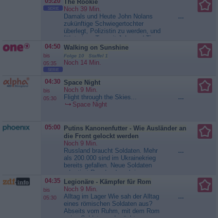
05:20
The Rookie
zugestoßen sein muss. Wie ernst
Noch 39 Min.
SERIE
die Lage tatsächlich ist, wird erst
Damals und Heute John Nolans
...
klar, als Nolan Rosalind einen
zukünftige Schwiegertochter
Besuch abstattet. Es beginnt ein
überlegt, Polizistin zu werden, und
Wettlauf um Leben und...
The
fährt einen Tag mit John und Tim
Rookie
Bradford auf Streife. Derweil muss
04:50
Walking on Sunshine
Jackson mit den Folgen
bis
Folge 10 Staffel 1
klarkommen, die eine Beziehung
Noch 14 Min.
05:35
mit einem Hollywoodstar mit sich
SERIE
bringt. Lucy hingegen muss
beweisen, dass sie wieder voll...
04:30
Space Night
The Rookie
Noch 9 Min.
bis
Flight through the Skies...
...
05:30
Space Night
05:00
Putins Kanonenfutter - Wie Ausländer an
die Front gelockt werden
Noch 9 Min.
Russland braucht Soldaten. Mehr
...
als 200.000 sind im Ukrainekrieg
bereits gefallen. Neue Soldaten
rekrutiert Russland auch im
Ausland - manchmal mit sehr
04:35
Legionäre - Kämpfer für Rom
fragwürdigen Mitteln.Eine Gruppe
Noch 9 Min.
bis
Inder reiste nach Russland. Sie
Alltag im Lager Wie sah der Alltag
...
05:30
wollten Urlaub machen. Am Ende
eines römischen Soldaten aus?
fanden sie sich an der Front wieder
Abseits vom Ruhm, mit dem Rom
-...
Putins Kanonenfutter - Wie