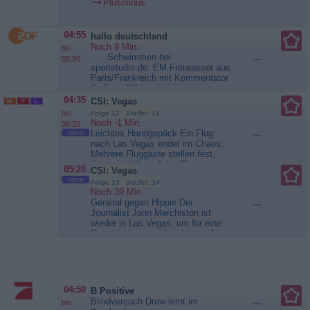
Plusminus
04:55
hallo deutschland
Noch 9 Min.
bis
. . . Schwimmen bei
...
05:30
sportstudio.de: EM Freiwasser aus
Paris/Frankreich mit Kommentator
Andreas Kürten im Livestream ab
10.00 Uhr: 5 km Männer ab 14.30
04:35
CSI: Vegas
Uhr: 5 km Frauen - Streit um
bis
Folge 12 Staffel: 14
Hunderettung aus E-Auto Wer
Noch -1 Min.
05:20
kommt wann für die Kosten auf?
Leichtes Handgepäck Ein Flug
...
SERIE
Moderation: Marvin...
hallo
nach Las Vegas endet im Chaos:
deutschland
Mehrere Fluggäste stellen fest,
dass sie während des Fluges
05:20
CSI: Vegas
beraubt wurden. Schnell fällt der
SERIE
Folge 13 Staffel: 14
Verdacht auf eine attraktive
Noch 39 Min.
Blondine, die es nach der Landung
General gegen Hippie Der
...
besonders eilig hatte, das
Journalist John Merchiston ist
Flugzeug zu verlassen. Einer der
wieder in Las Vegas, um für eine
bestohlenen Passagiere, Kenny
Geschichte zu recherchieren. Nach
„Cristal“...
CSI: Vegas
einem schweren Autounfall kann
jedoch das CSI-Team, mit dem er
zuletzt gearbeitet hatte, seine
Leiche identifizieren. Bei näherer
Betrachtung des Unfallwagens
04:50
B Positive
stellt Greg fest, dass bei der...
Blindversuch Drew lernt im
...
bis
CSI: Vegas