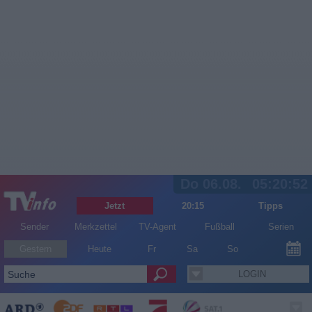
Do 06.08.
05:20:53
Jetzt
20:15
Tipps
Sender
Merkzettel
TV-Agent
Fußball
Serien
Gestern
Heute
Fr
Sa
So
LOGIN