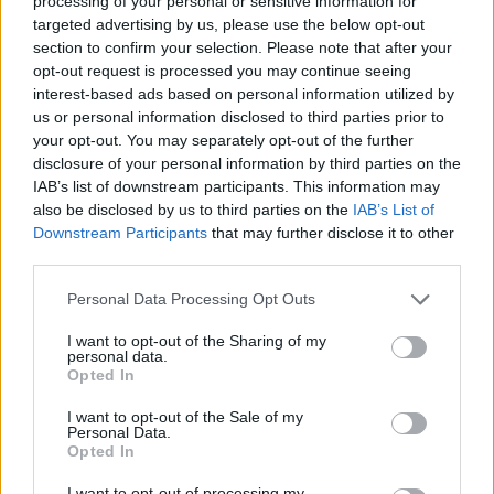
processing of your personal or sensitive information for
bis
In der Schweiz startet an dieser Stelle das
packte Wolfgang die
targeted advertising by us, please use the below opt-out
05:30
„Kaminfeuer“.
Sammelleidenschaft. Alles, was er
Noch 9 Min.
section to confirm your selection. Please note that after your
am Wegesrand fand, wurde
...
Teleshoppingsendung
...
mitgenommen. Er begann sogar,
opt-out request is processed you may continue seeing
Handel mit...
Der Trödeltrupp -
interest-based ads based on personal information utilized by
Das Geld liegt im Keller
us or personal information disclosed to third parties prior to
03:40
Arctic Blast - Wenn die Welt gefriert
your opt-out. You may separately opt-out of the further
Der Erde steht eine gewaltige
...
bis
Katastrophe bevor. Durch Löcher in
disclosure of your personal information by third parties on the
05:05
der Ozonschicht strömen eiskalte
FILM
IAB’s list of downstream participants. This information may
Luftmassen in die Atmosphäre. Die
05:05
Sliders
also be disclosed by us to third parties on the
IAB’s List of
Abkühlung erfolgt derartig schnell,
SERIE
Folge 409 Staffel 4
dass Teile der Welt regelrecht
Downstream Participants
that may further disclose it to other
Noch 24 Min.
schockgefrostet werden! Der
Gefangen in der Festung Auf dem
...
third parties.
australische Klimaforscher Jack
Weg zu ihrer Heimatwelt geraten
Tate setzt Himmel und Hölle in
Quinn und Colin in eine
Bewegung,...
Arctic Blast -
Personal Data Processing Opt Outs
futuristische Schutzvorrichtung,
Wenn die Welt gefriert
die unliebsame Besucher
fernhalten soll. Die labyrinthartige
I want to opt-out of the Sharing of my
Struktur besteht aus 73
personal data.
Stockwerken und 2.000 Tunneln!
Opted In
Sowohl Menschen als auch
Kromaggs sind im „Slidecage“
I want to opt-out of the Sale of my
gefangen. Trotz der...
Sliders
Personal Data.
Opted In
I want to opt-out of processing my