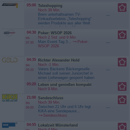
seine Soldaten schmückte, war
Ausländer an die Front gelockt
das Leben von harter Arbeit und
05:00
Teleshopping
werden
strengen Regeln geprägt. Die
Noch 39 Min.
Legionäre genossen die Vorteile
Beim unterhaltsamen TV-
...
der regelmäßigen Verpflegung, der
Einkaufserlebnis „Teleshopping“
finanziellen Sicherheit und des
werden Produkte aus aller Welt
Schutzes der Lagerstrukturen....
präsentiert, die den Alltag
Legionäre - Kämpfer für Rom
erleichtern. Das umfassende
04:30
Poker: WSOP 2026
Portfolio beinhaltet die neuesten
Noch 2 Std. und 9 Min.
bis
Produkte aus den Bereichen
Main Event Tag 3...
Poker:
...
07:30
Fitness, Freizeit, Wellness,
WSOP 2026
Beauty, Küche und...
Teleshopping
04:35
Richter Alexander Hold
Noch -1 Min.
bis
Vaters Bäckerei Bäckergeselle
...
05:20
Michael soll seinen Juniorchef in
einen Lieferwagen gesperrt haben
und wild mit ihm über den Hof
05:20
Leben und genießen kompakt
gefahren sein, sodass Eberhard
Noch 9 Min.
heftig hin und her geschleudert
wurde. Erst knapp 20 Stunden
21:00
Sendeschluss
später konnte das Opfer befreit
Noch 39 Min.
bis
werden. Hat Michael die Tat
Zwischen 21 Uhr und 6 Uhr legt
...
06:00
begangen, weil Eberhard...
KiKA eine Sendepause...
Richter Alexander Hold
Sendeschluss
04:55
Lokalzeit Münsterland
Noch 4 Min.