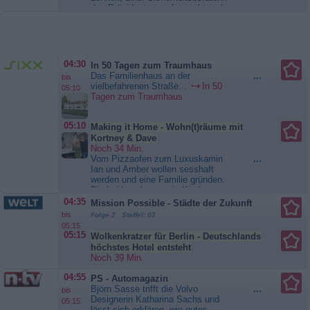
Food Paradise
des Präsidenten, aufgesucht und
mit einem Auftrag betraut, der ihn
in höchste Gefahr bringt. In
Afghanistan wurden zwei
amerikanische Soldaten entführt.
Bei der Suche nach ihnen
04:30
In 50 Tagen zum Traumhaus
entdeckte die Militärpatrouille den
Das Familienhaus an der
...
bis
Amerikaner...
Lie to Me
vielbefahrenen Straße...
In 50
05:10
Tagen zum Traumhaus
05:10
Making it Home - Wohn(t)räume mit
Kortney & Dave
Noch 34 Min.
Vom Pizzaofen zum Luxuskamin
...
Ian und Amber wollen sesshaft
werden und eine Familie gründen.
Die beiden planen, ein Kind zu
adoptieren, und dafür benötigen sie
04:35
Mission Possible - Städte der Zukunft
ein passendes Eigenheim. Kortney
bis
Folge 2 Staffel: 02
und Dave nehmen das Projekt in
05:15
Angriff, doch das eingespielte
05:15
Wolkenkratzer für Berlin - Deutschlands
Team stößt bei der Renovierung
höchstes Hotel entsteht
auf jede Menge Probleme. Können
Noch 39 Min.
sie das...
Making it Home -
Wohn(t)räume mit Kortney & Dave
04:55
PS - Automagazin
Björn Sasse trifft die Volvo
...
bis
Designerin Katharina Sachs und
05:15
lässt sich erklären, wie gutes