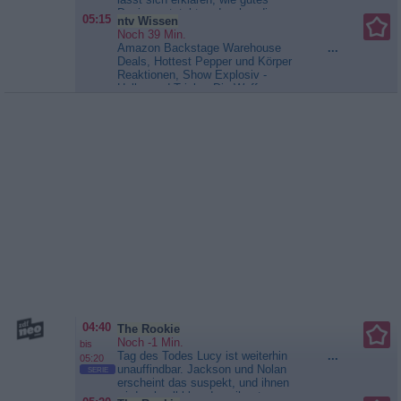
Design entsteht und woher die
05:15
ntv Wissen
Inspiration für typsch schwedische
Noch 39 Min.
Schönheit kommt. Wußten Sie,
Amazon Backstage Warehouse
...
was Schutzschild auf italienisch
Deals, Hottest Pepper und Körper
heißt? Wir verrraten es Ihnen und
Reaktionen, Show Explosiv -
wir sagen Ihnen auch, was das mit
Hollywood Tricks, Die Waffen-
dem Porsche...
PS -
Fabrik, Das aufwendigste
Automagazin
Croissant, Die letzten
Geheimnisse der...
ntv Wissen
04:40
The Rookie
Noch -1 Min.
bis
Tag des Todes Lucy ist weiterhin
...
05:20
unauffindbar. Jackson und Nolan
SERIE
erscheint das suspekt, und ihnen
wird schnell klar, dass ihr etwas